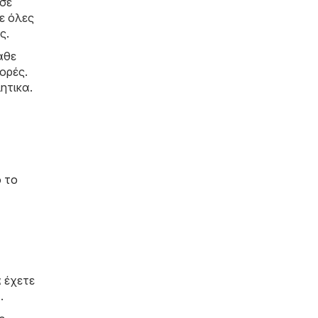
 σε
ε όλες
ς.
άθε
ορές.
ητικα.
ό το
 έχετε
.