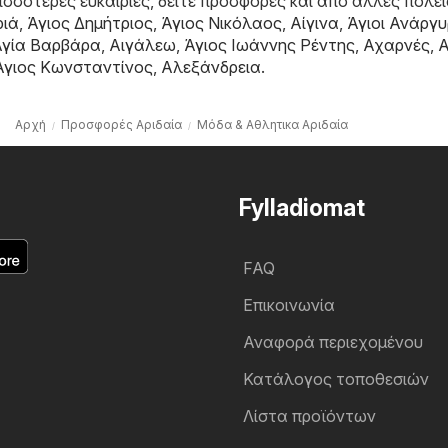
σσότερες ευκαιρίες, δείτε προσφορές και από άλλες πόλει
ριά
,
Άγιος Δημήτριος
,
Άγιος Νικόλαος
,
Αίγινα
,
Άγιοι Ανάργυ
Αγία Βαρβάρα
,
Αιγάλεω
,
Άγιος Ιωάννης Ρέντης
,
Αχαρνές
,
Α
Άγιος Κωνσταντίνος
,
Αλεξάνδρεια
.
Αρχή
Προσφορές Αριδαία
Μόδα & Aθλητικα Αριδαία
Fylladiomat
FAQ
Επικοινωνία
Αναφορά περιεχομένου
Κατάλογος τοποθεσιών
Λίστα προϊόντων