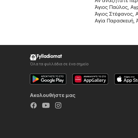
Αν αναζητάτε περι
Άγιος Παύλος
,
Αγ
Άγιος Στέφανος
,
Αγία Παρασκευή
,
Fylladiomat
Όλα τα φυλλάδια σε ένα σημείο
Ακολουθήστε μας