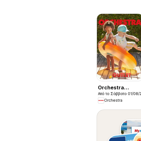
Orchestra
Από το Σάββατο 01/08/
Kατάλογος
Orchestra
8/2026