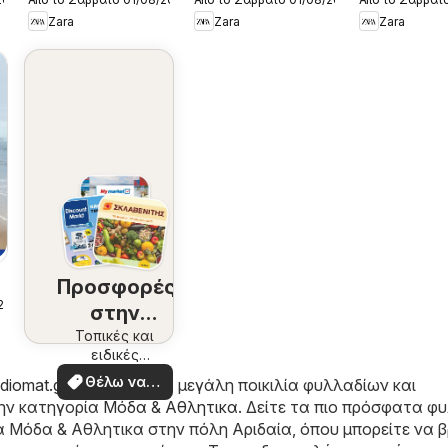
Kατάλογος
Kατάλογος
Kατάλογο
Zara
Zara
Zara
8/2026 boys
8/2026 girls
8/2026 me
Προσφορές
/2026
στην
περιοχή
Τοπικές και
ειδικές
σας
προσφορές
Θέλω να
adiomat.gr
, θα βρείτε μια μεγάλη ποικιλία φυλλαδίων και
δω
ην κατηγορία
Μόδα & Aθλητικα
. Δείτε τα πιο πρόσφατα φ
 Μόδα & Aθλητικα στην πόλη Αριδαία, όπου μπορείτε να β