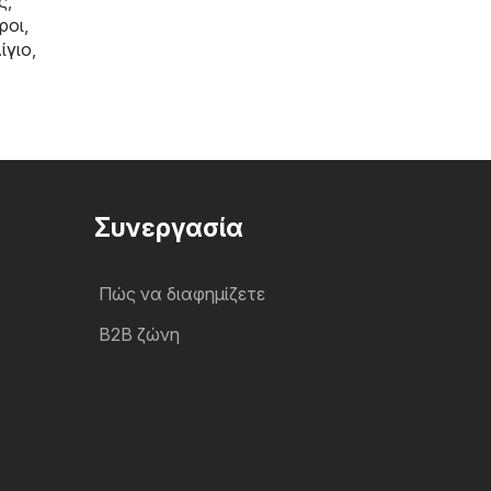
ς,
ροι
,
ίγιο
,
Συνεργασία
Πώς να διαφημίζετε
B2B ζώνη