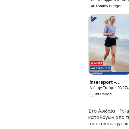
Kατάλογος
Tommy Hilfiger
8/2026 New in
Men
Intersport -
Από την Τετάρτη 01/07
Kατάλογος
Intersport
7/2026
Στο
Αριδαία - Fyll
καταλόγων από τ
από την κατηγορία