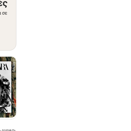
ές
α σε
ο 01/08/2026