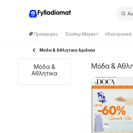
Fylladiomat
Προσφορές
Σούπερ Μάρκετ
Hλεκτρονικά
Μόδα & Aθλητικα Αριδαία
Μόδα & Aθλητ
Μόδα &
Aθλητικα