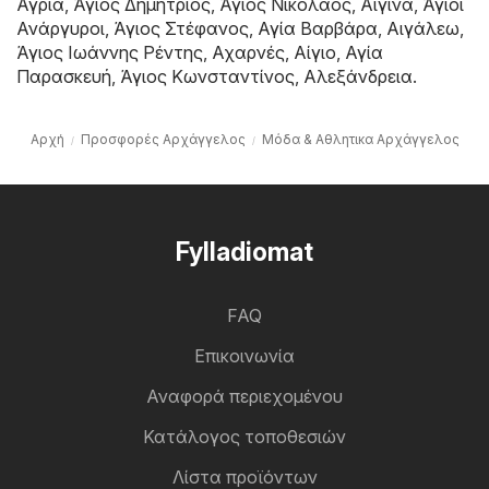
Αγριά
,
Άγιος Δημήτριος
,
Άγιος Νικόλαος
,
Αίγινα
,
Άγιοι
Ανάργυροι
,
Άγιος Στέφανος
,
Αγία Βαρβάρα
,
Αιγάλεω
,
Άγιος Ιωάννης Ρέντης
,
Αχαρνές
,
Αίγιο
,
Αγία
Παρασκευή
,
Άγιος Κωνσταντίνος
,
Αλεξάνδρεια
.
Αρχή
Προσφορές Αρχάγγελος
Μόδα & Aθλητικα Αρχάγγελος
Fylladiomat
FAQ
Επικοινωνία
Αναφορά περιεχομένου
Κατάλογος τοποθεσιών
Λίστα προϊόντων