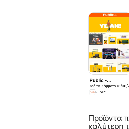
Public -
Από το Σάββατο 01/08/
Προσφορές
Public
Προϊόντα π
καλύτερη τ