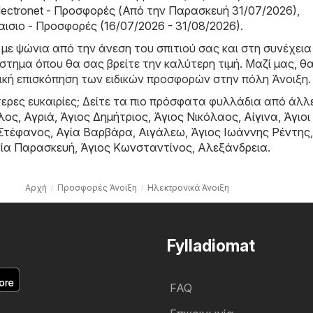
 Electronet - Προσφορές (Από την Παρασκευή 31/07/2026)
,
αισιο - Προσφορές (16/07/2026 - 31/08/2026)
.
 με ψώνια από την άνεση του σπιτιού σας και στη συνέχεια
τημα όπου θα σας βρείτε την καλύτερη τιμή. Μαζί μας, θα
ική επισκόπηση των ειδικών προσφορών στην πόλη Άνοιξη.
ερες ευκαιρίες; Δείτε τα πιο πρόσφατα φυλλάδια από άλλ
λος
,
Αγριά
,
Άγιος Δημήτριος
,
Άγιος Νικόλαος
,
Αίγινα
,
Άγιοι
 Στέφανος
,
Αγία Βαρβάρα
,
Αιγάλεω
,
Άγιος Ιωάννης Ρέντης
,
ία Παρασκευή
,
Άγιος Κωνσταντίνος
,
Αλεξάνδρεια
.
Αρχή
Προσφορές Άνοιξη
Hλεκτρονικά Άνοιξη
Fylladiomat
FAQ