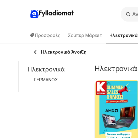
Fylladiomat
Προσφορές
Σούπερ Μάρκετ
Hλεκτρονικά
Hλεκτρονικά Άνοιξη
Hλεκτρονικά 
Hλεκτρονικά
ΓΕΡΜΑΝΟΣ