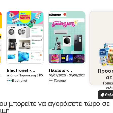
Electronet -
Πλαισιο -
Προσ
2026
Από την Παρασκευή 31/07/2026
16/07/2026 - 31/08/2026
Προσφορές
Προσφορές
στ
Electronet
Πλαισιο
περ
Τοπικ
ειδ
σ
προσ
Θέλ
δω
ου μπορείτε να αγοράσετε τώρα σε
ιμή