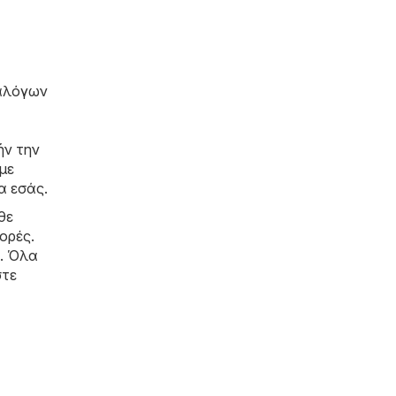
ταλόγων
ήν την
με
α εσάς.
θε
ορές.
ά. Όλα
στε