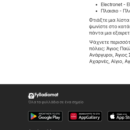
Electronet -
Πλαισιο - Πλ
Φτιάξτε μια λίστα
ψωνίστε στο κατάσ
πάντα μια εξαιρετ
Ψάχνετε περισσότ
πόλεις:
Άγιος Παύ
Ανάργυροι
,
Άγιος
Αχαρνές
,
Αίγιο
,
Αγ
Fylladiomat
Όλα τα φυλλάδια σε ένα σημείο