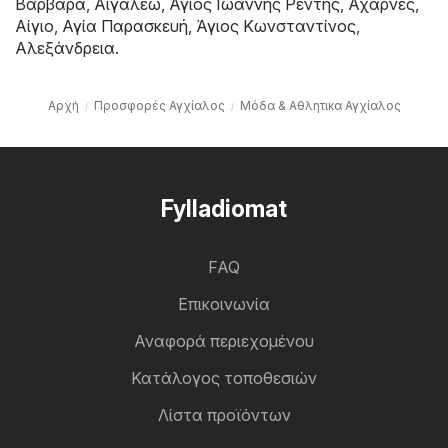
Βαρβάρα
,
Αιγάλεω
,
Άγιος Ιωάννης Ρέντης
,
Αχαρνές
,
Αίγιο
,
Αγία Παρασκευή
,
Άγιος Κωνσταντίνος
,
Αλεξάνδρεια
.
Αρχή
Προσφορές Αγχίαλος
Μόδα & Aθλητικα Αγχίαλος
Fylladiomat
FAQ
Επικοινωνία
Αναφορά περιεχομένου
Κατάλογος τοποθεσιών
Λίστα προϊόντων