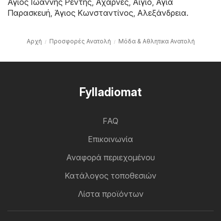
Άγιος Ιωάννης Ρέντης
,
Αχαρνές
,
Αίγιο
,
Αγία
Παρασκευή
,
Άγιος Κωνσταντίνος
,
Αλεξάνδρεια
.
Αρχή
Προσφορές Ανατολή
Μόδα & Aθλητικα Ανατολή
Fylladiomat
FAQ
Επικοινωνία
Αναφορά περιεχομένου
Κατάλογος τοποθεσιών
Λίστα προϊόντων