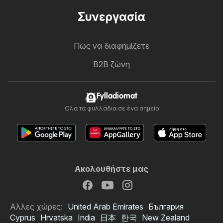
Συνεργασία
Πώς να διαφημίζετε
B2B ζώνη
Fylladiomat
Όλα τα φυλλάδια σε ένα σημείο
Ακολουθήστε μας
Αλλες χώρες:
United Arab Emirates
България
Cyprus
Hrvatska
India
日本
한국
New Zealand