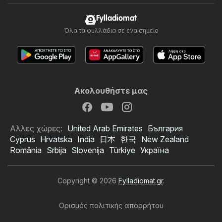
Fylladiomat
Όλα τα φυλλάδια σε ένα σημείο
Ακολουθήστε μας
Αλλες χώρες:
United Arab Emirates
България
Cyprus
Hrvatska
India
日本
한국
New Zealand
România
Srbija
Slovenija
Türkiye
Україна
Copyright © 2026
Fylladiomat.gr
.
Ορισμός πολιτικής απορρήτου