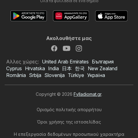
Όλα τα φυλλάδια σε ένα σημείο
Ακολουθήστε μας
Αλλες χώρες:
United Arab Emirates
България
Cyprus
Hrvatska
India
日本
한국
New Zealand
România
Srbija
Slovenija
Türkiye
Україна
Copyright © 2026
Fylladiomat.gr
.
Ορισμός πολιτικής απορρήτου
Όροι χρήσης της ιστοσελίδας
Η επεξεργασία δεδομένων προσωπικού χαρακτήρα