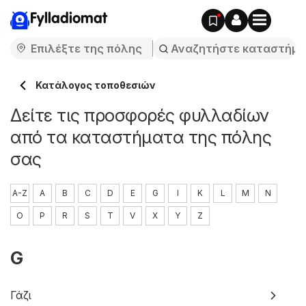
Fylladiomat
Κατάλογος τοποθεσιών
Δείτε τις προσφορές φυλλαδίων
από τα καταστήματα της πόλης
σας
A-Z
A
B
C
D
E
G
I
K
L
M
N
O
P
R
S
T
V
X
Y
Z
G
Γάζι