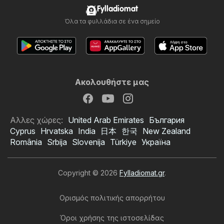
Fylladiomat
Όλα τα φυλλάδια σε ένα σημείο
Ακολουθήστε μας
Αλλες χώρες:
United Arab Emirates
България
Cyprus
Hrvatska
India
日本
한국
New Zealand
România
Srbija
Slovenija
Türkiye
Україна
Copyright © 2026
Fylladiomat.gr
.
Ορισμός πολιτικής απορρήτου
Όροι χρήσης της ιστοσελίδας