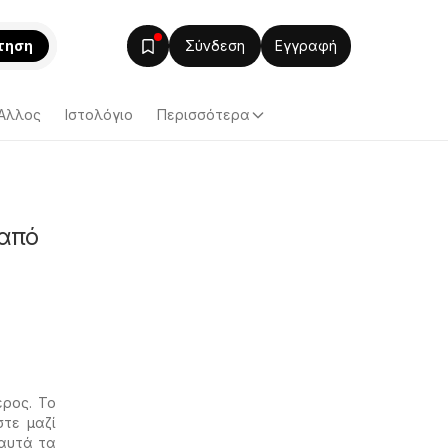
τηση
Σύνδεση
Εγγραφή
Άλλος
Ιστολόγιο
Περισσότερα
 από
έρος. Το
στε μαζί
 αυτά τα