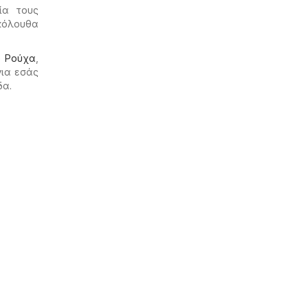
ία τους
ακόλουθα
ο
Ρούχα
,
για εσάς
δα.