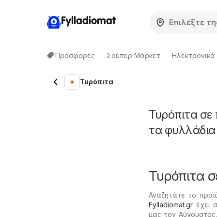
Fylladiomat
Προσφορές
Σούπερ Μάρκετ
Hλεκτρονικά
Τυρόπιτα
Τυρόπιτα σε
τα φυλλάδια
Τυρόπιτα 
Αναζητάτε το προϊ
Fylladiomat.gr
έχει σ
μας τον Αύγουστος.