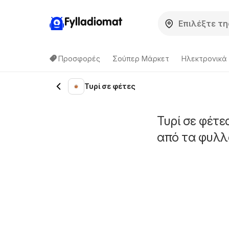
Fylladiomat
Προσφορές
Σούπερ Μάρκετ
Hλεκτρονικά
Τυρί σε φέτες
Τυρί σε φέτε
από τα φυλλ