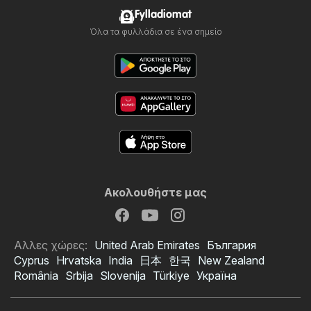
Fylladiomat
Όλα τα φυλλάδια σε ένα σημείο
Ακολουθήστε μας
Αλλες χώρες:
United Arab Emirates
България
Cyprus
Hrvatska
India
日本
한국
New Zealand
România
Srbija
Slovenija
Türkiye
Україна