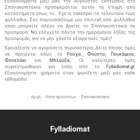
Εξοικονομήστε μαζί μας τον Αύγουστος. Εκπτώσεις στο
Σπανακοπιτάκια προσφέρονται αυτήν τη στιγμή από
καταστήματα όπως το . Έχετε τσεκάρει τα τελευταία τους
φυλλάδια; Σας παρουσιάζουμε μια επιλογή από φυλλάδια
όπου μπορείτε πλέον να βρείτε το Σπανακοπιτάκια σε
προσφορά: Να ελέγχετε πάντα την ημερομηνία λήξης της
προσφοράς για να μην χάνετε εξαιρετικές τιμές!
Χρειάζεστε να αγοράσετε περισσότερα; Δείτε επίσης τιμές
σε προϊόντα όπως το
Ρούχα
,
Φούστα
,
Πουκάμισο
,
Φανελάκι
και
Μπλούζα
. Οι καλύτερες τιμές
συγκεντρώθηκαν για εσάς από το
Fylladiomat.gr
.
Εξοικονομήστε χρήματα όταν ψωνίζετε μαζί μας κάθε
εβδομάδα.
Αρχή
Λίστα προϊόντων
Σπανακοπιτάκια
Fylladiomat