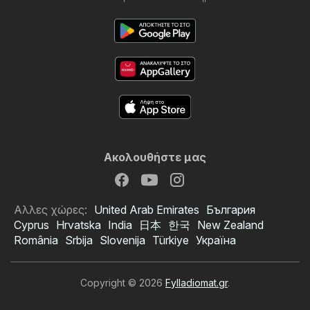
Ακολουθήστε μας
Αλλες χώρες:
United Arab Emirates
България
Cyprus
Hrvatska
India
日本
한국
New Zealand
România
Srbija
Slovenija
Türkiye
Україна
Copyright © 2026
Fylladiomat.gr
.