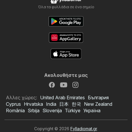
Όλα τα φυλλάδια σε ένα σημείο
Ακολουθήστε μας
Αλλες χώρες:
United Arab Emirates
България
Cyprus
Hrvatska
India
日本
한국
New Zealand
România
Srbija
Slovenija
Türkiye
Україна
Copyright © 2026
Fylladiomat.gr
.