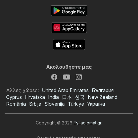
Ακολουθήστε μας
Αλλες χώρες:
United Arab Emirates
България
Cyprus
Hrvatska
India
日本
한국
New Zealand
România
Srbija
Slovenija
Türkiye
Україна
Copyright © 2026
Fylladiomat.gr
.