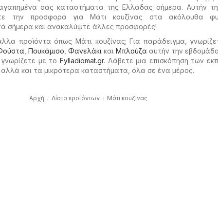
γαπημένα σας καταστήματα της Ελλάδας σήμερα. Αυτήν τη 
ίτε την προσφορά για Μάτι κουζίνας στα ακόλουθα φυ
υτά σήμερα και ανακαλύψτε άλλες προσφορές!
άλλα προϊόντα όπως Μάτι κουζίνας; Για παράδειγμα, γνωρίζ
Φούστα
,
Πουκάμισο
,
Φανελάκι
και
Μπλούζα
αυτήν την εβδομάδα
 γνωρίζετε με το
Fylladiomat.gr
. Λάβετε μια επισκόπηση των ε
αλλά και τα μικρότερα καταστήματα, όλα σε ένα μέρος.
Αρχή
Λίστα προϊόντων
Μάτι κουζίνας