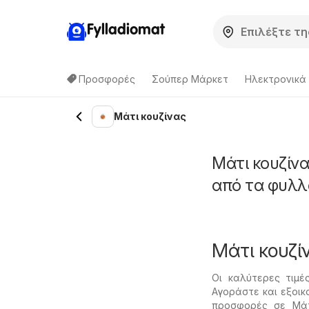
Fylladiomat
Προσφορές
Σούπερ Μάρκετ
Hλεκτρονικά
Μάτι κουζίνας
Μάτι κουζίνα
από τα φυλλ
Μάτι κουζί
Οι καλύτερες τιμέ
Αγοράστε και εξοικ
προσφορές σε Μάτι