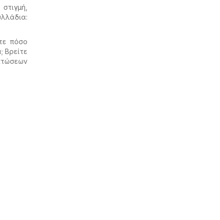
στιγμή,
λλάδια:
ετε πόσο
; Βρείτε
κπτώσεων