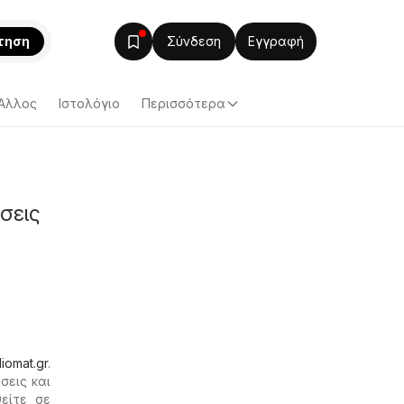
τηση
Σύνδεση
Εγγραφή
Άλλος
Ιστολόγιο
Περισσότερα
σεις
diomat.gr
.
σεις και
είτε σε