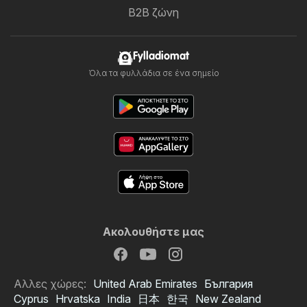
B2B ζώνη
Fylladiomat
Όλα τα φυλλάδια σε ένα σημείο
Ακολουθήστε μας
Αλλες χώρες:
United Arab Emirates
България
Cyprus
Hrvatska
India
日本
한국
New Zealand