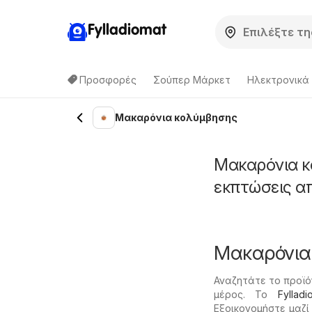
Fylladiomat
Προσφορές
Σούπερ Μάρκετ
Hλεκτρονικά
Μακαρόνια κολύμβησης
Μακαρόνια κ
εκπτώσεις α
Μακαρόνια
Αναζητάτε το προϊό
μέρος. Το
Fylladi
Εξοικονομήστε μαζί