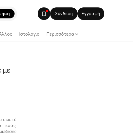
τηση
Σύνδεση
Εγγραφή
Άλλος
Ιστολόγιο
Περισσότερα
 με
το σωστό
α εσάς.
λύμβησης