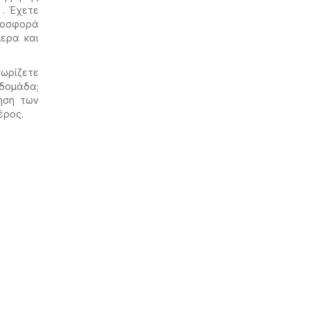
. Έχετε
προσφορά
ερα και
νωρίζετε
δομάδα;
ηση των
έρος.