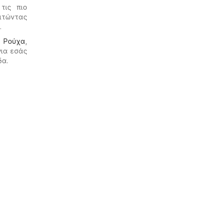
τις πιο
οιτώντας
.
ο
Ρούχα
,
για εσάς
δα.