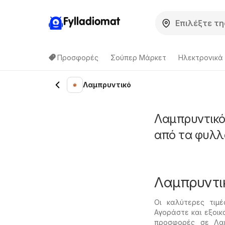
Fylladiomat
Προσφορές
Σούπερ Μάρκετ
Hλεκτρονικά
Λαμπρυντικό
Λαμπρυντικό
από τα φυλλ
Λαμπρυντι
Οι καλύτερες τιμ
Αγοράστε και εξοικ
προσφορές σε Λαμ