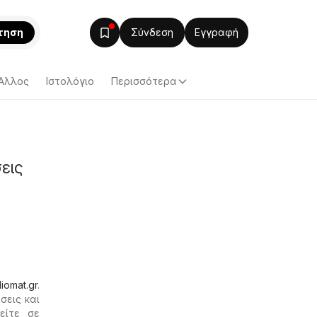
τηση
Σύνδεση
Εγγραφή
Άλλος
Ιστολόγιο
Περισσότερα
εις
diomat.gr
.
σεις και
είτε σε