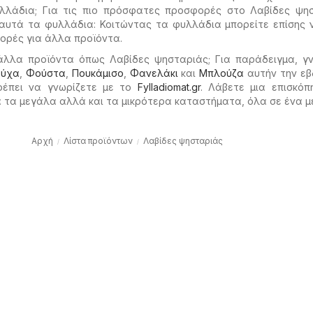
λλάδια; Για τις πιο πρόσφατες προσφορές στο Λαβίδες ψησ
 αυτά τα φυλλάδια: Κοιτώντας τα φυλλάδια μπορείτε επίσης 
ορές για άλλα προϊόντα.
άλλα προϊόντα όπως Λαβίδες ψησταριάς; Για παράδειγμα, γν
ούχα
,
Φούστα
,
Πουκάμισο
,
Φανελάκι
και
Μπλούζα
αυτήν την εβ
ρέπει να γνωρίζετε με το
Fylladiomat.gr
. Λάβετε μια επισκόπ
τα μεγάλα αλλά και τα μικρότερα καταστήματα, όλα σε ένα μ
Αρχή
Λίστα προϊόντων
Λαβίδες ψησταριάς