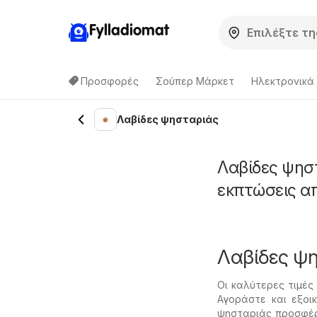
Fylladiomat
Προσφορές
Σούπερ Μάρκετ
Hλεκτρονικά
Λαβίδες ψησταριάς
Λαβίδες ψησ
εκπτώσεις α
Λαβίδες ψ
Οι καλύτερες τιμές
Αγοράστε και εξοι
ψησταριάς προσφέρ