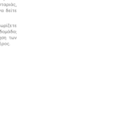
ταριάς,
να δείτε
ωρίζετε
δομάδα;
ηση των
έρος.