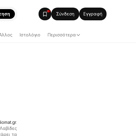
τηση
Σύνδεση
Εγγραφή
Άλλος
Ιστολόγιο
Περισσότερα
diomat.gr
.
Λαβίδες
κάρει τα