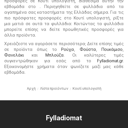
προσφορές σε Κουτί υπολογιστή, διαθέσιμα αυτήν την
εβδομάδα στο . Περιηγηθείτε σε φυλλάδια από τα
αγαπημένα σας καταστήματα της Ελλάδας σήμερα. Για τις
πιο πρόσφατες προσφορές στο Κουτί υπολογιστή, ρίξτε
μια ματιά σε αυτά τα φυλλάδια: Κοιτώντας τα φυλλάδια
μπορείτε επίσης να δείτε προωθητικές προσφορές για
άλλα προϊόντα.
Χρειάζεστε να αγοράσετε περισσότερα; Δείτε επίσης τιμές
σε προϊόντα όπως το
Ρούχα
,
Φούστα
,
Πουκάμισο
,
Φανελάκι
και
Μπλούζα
. Οι καλύτερες τιμές
συγκεντρώθηκαν για εσάς από το
Fylladiomat.gr
.
Εξοικονομήστε χρήματα όταν ψωνίζετε μαζί μας κάθε
εβδομάδα.
Αρχή
Λίστα προϊόντων
Κουτί υπολογιστή
Fylladiomat