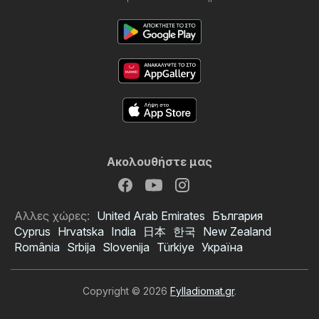
Ακολουθήστε μας
Αλλες χώρες:
United Arab Emirates
България
Cyprus
Hrvatska
India
日本
한국
New Zealand
România
Srbija
Slovenija
Türkiye
Україна
Copyright © 2026
Fylladiomat.gr
.