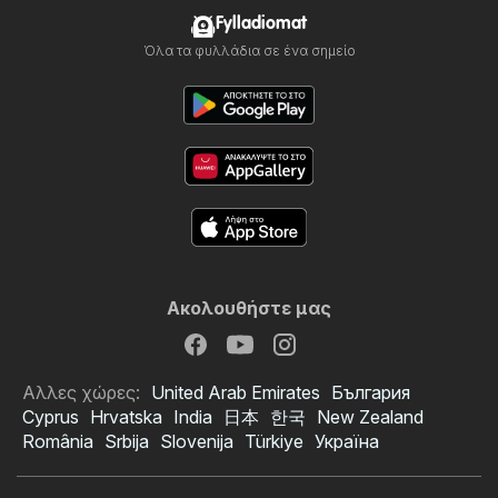
Fylladiomat
Όλα τα φυλλάδια σε ένα σημείο
Ακολουθήστε μας
Αλλες χώρες:
United Arab Emirates
България
Cyprus
Hrvatska
India
日本
한국
New Zealand
România
Srbija
Slovenija
Türkiye
Україна