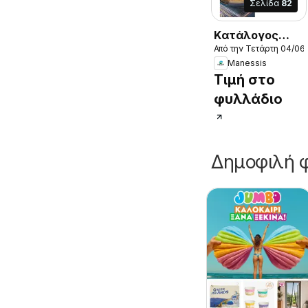
Σελίδα
82
Kατάλογος
Από την Τετάρτη 04/06
Καλοκαιρι -
Manessis
Φθινοπωρο
Τιμή στο
2025
φυλλάδιο
Δημοφιλή φ