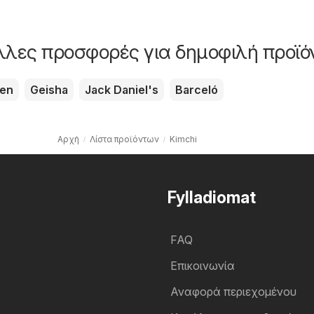
άλλες προσφορές για δημοφιλή προϊό
ken
Geisha
Jack Daniel's
Barceló
Αρχή
Λίστα προϊόντων
Kimchi
Fylladiomat
FAQ
Επικοινωνία
Αναφορά περιεχομένου