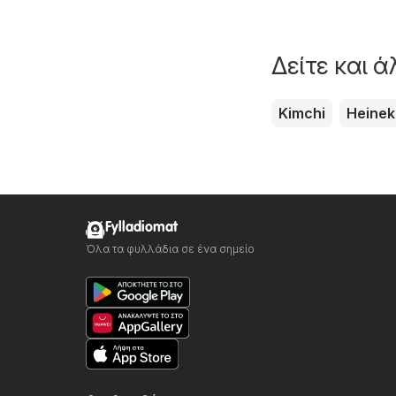
Δείτε και 
Kimchi
Heine
Fylladiomat
Όλα τα φυλλάδια σε ένα σημείο