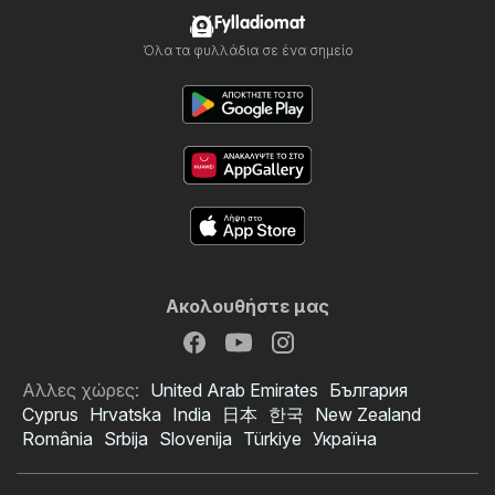
Fylladiomat
Όλα τα φυλλάδια σε ένα σημείο
Ακολουθήστε μας
Αλλες χώρες:
United Arab Emirates
България
Cyprus
Hrvatska
India
日本
한국
New Zealand
România
Srbija
Slovenija
Türkiye
Україна