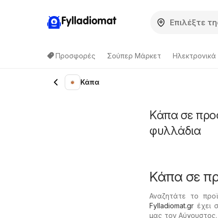
Fylladiomat
Προσφορές
Σούπερ Μάρκετ
Hλεκτρονικά
Κάπα
Κάπα σε προ
φυλλάδια
Κάπα σε π
Αναζητάτε το προ
Fylladiomat.gr
έχει σ
μας τον Αύγουστος