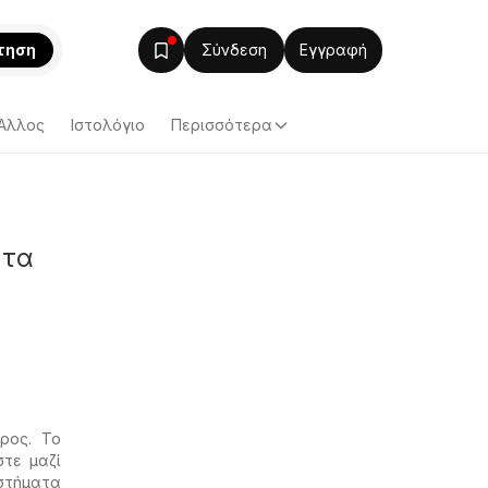
τηση
Σύνδεση
Εγγραφή
Άλλος
Ιστολόγιο
Περισσότερα
 τα
ρος. Το
στε μαζί
αστήματα