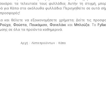
σεκάρει τα τελευταία τους φυλλάδια; Αυτήν τη στιγμή, μπο
ά για Κάπα στα ακόλουθα φυλλάδια: Περιηγηθείτε σε αυτά σή
 προσφορές!
ια και θέλετε να εξοικονομήσετε χρήματα; Δείτε τις προσφ
ο
Ρούχα
,
Φούστα
,
Πουκάμισο
,
Φανελάκι
και
Μπλούζα
. Το
Fylla
ωσης σε όλα τα προϊόντα καθημερινά.
Αρχή
Λίστα προϊόντων
Κάπα