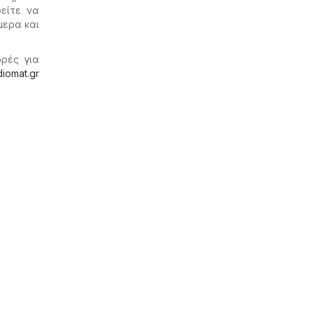
ρείτε να
μερα και
ορές για
diomat.gr