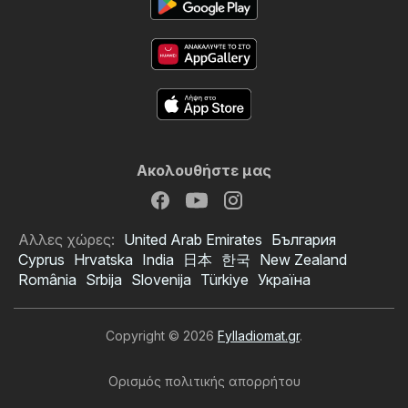
Ακολουθήστε μας
Αλλες χώρες:
United Arab Emirates
България
Cyprus
Hrvatska
India
日本
한국
New Zealand
România
Srbija
Slovenija
Türkiye
Україна
Copyright © 2026
Fylladiomat.gr
.
Ορισμός πολιτικής απορρήτου