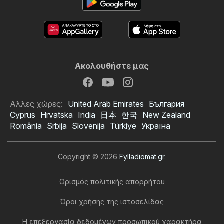
Ακολουθήστε μας
Αλλες χώρες:
United Arab Emirates
България
Cyprus
Hrvatska
India
日本
한국
New Zealand
România
Srbija
Slovenija
Türkiye
Україна
Copyright © 2026
Fylladiomat.gr
.
Ορισμός πολιτικής απορρήτου
Όροι χρήσης της ιστοσελίδας
Η επεξεργασία δεδομένων προσωπικού χαρακτήρα