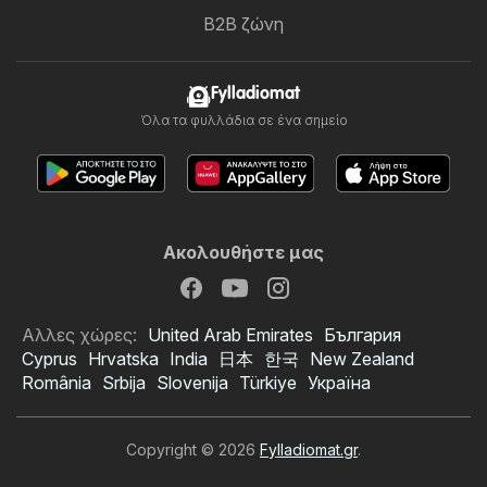
B2B ζώνη
Fylladiomat
Όλα τα φυλλάδια σε ένα σημείο
Ακολουθήστε μας
Αλλες χώρες:
United Arab Emirates
България
Cyprus
Hrvatska
India
日本
한국
New Zealand
România
Srbija
Slovenija
Türkiye
Україна
Copyright © 2026
Fylladiomat.gr
.