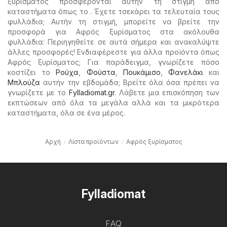
ξυρίσματος προσφέρονται αυτήν τη στιγμή από
καταστήματα όπως το . Έχετε τσεκάρει τα τελευταία τους
φυλλάδια; Αυτήν τη στιγμή, μπορείτε να βρείτε την
προσφορά για Αφρός ξυρίσματος στα ακόλουθα
φυλλάδια: Περιηγηθείτε σε αυτά σήμερα και ανακαλύψτε
άλλες προσφορές! Ενδιαφέρεστε για άλλα προϊόντα όπως
Αφρός ξυρίσματος; Για παράδειγμα, γνωρίζετε πόσο
κοστίζει το
Ρούχα
,
Φούστα
,
Πουκάμισο
,
Φανελάκι
και
Μπλούζα
αυτήν την εβδομάδα; Βρείτε όλα όσα πρέπει να
γνωρίζετε με το
Fylladiomat.gr
. Λάβετε μια επισκόπηση των
εκπτώσεων από όλα τα μεγάλα αλλά και τα μικρότερα
καταστήματα, όλα σε ένα μέρος.
Αρχή
Λίστα προϊόντων
Αφρός ξυρίσματος
Fylladiomat
FAQ