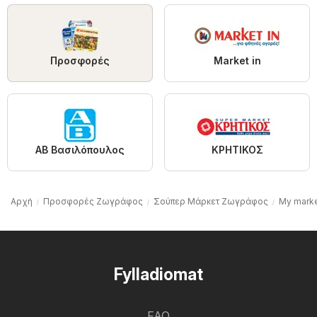
Προσφορές
Market in
ΑΒ Βασιλόπουλος
ΚΡΗΤΙΚΟΣ
Αρχή
Προσφορές Ζωγράφος
Σούπερ Μάρκετ Ζωγράφος
My mark
Fylladiomat
FAQ