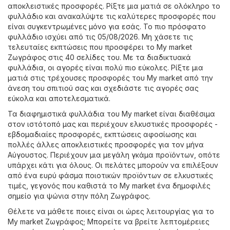
αποκλειστικές προσφορές. Ρίξτε μια ματιά σε ολόκληρο το
φυλλάδιο και ανακαλύψτε τις καλύτερες προσφορές που
είναι συγκεντρωμένες μόνο για εσάς. Το πιο πρόσφατο
φυλλάδιο ισχύει από τις 05/08/2026. Μη χάσετε τις
τελευταίες εκπτώσεις που προσφέρει το My market
Ζωγράφος στις 40 σελίδες του. Με τα διαδικτυακά
φυλλάδια, οι αγορές είναι πολύ πιο εύκολες. Ρίξτε μια
ματιά στις τρέχουσες προσφορές του My market από την
άνεση του σπιτιού σας και σχεδιάστε τις αγορές σας
εύκολα και αποτελεσματικά.
Τα διαφημιστικά φυλλάδια του My market είναι διαθέσιμα
στον ιστότοπό μας και περιέχουν ελκυστικές προσφορές -
εβδομαδιαίες προσφορές, εκπτώσεις αφοσίωσης και
πολλές άλλες αποκλειστικές προσφορές για τον μήνα
Αύγουστος. Περιέχουν μια μεγάλη γκάμα προϊόντων, οπότε
υπάρχει κάτι για όλους. Οι πελάτες μπορούν να επιλέξουν
από ένα ευρύ φάσμα ποιοτικών προϊόντων σε ελκυστικές
τιμές, γεγονός που καθιστά το My market ένα δημοφιλές
σημείο για ψώνια στην πόλη Ζωγράφος.
Θέλετε να μάθετε ποιες είναι οι ώρες λειτουργίας για το
My market Ζωγράφος; Μπορείτε να βρείτε λεπτομέρειες