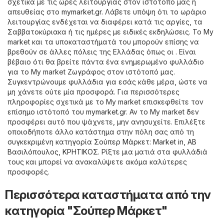
σχετικά με τις ώρες λειτουργίας στον ιστότοπό μας ή
απευθείας στο
mymarket.gr
. Λάβετε υπόψη ότι το ωράριο
λειτουργίας ενδέχεται να διαφέρει κατά τις αργίες, τα
Σαββατοκύριακα ή τις ημέρες με ειδικές εκδηλώσεις. Το My
market και τα υποκαταστήματά του μπορούν επίσης να
βρεθούν σε άλλες πόλεις της Ελλάδας όπως οι . Είναι
βέβαιο ότι θα βρείτε πάντα ένα ενημερωμένο φυλλάδιο
για το My market Ζωγράφος στον ιστότοπό μας.
Συγκεντρώνουμε φυλλάδια για εσάς κάθε μέρα, ώστε να
μη χάνετε ούτε μία προσφορά. Για περισσότερες
πληροφορίες σχετικά με το My market επισκεφθείτε τον
επίσημο ιστότοπό του
mymarket.gr
. Αν το My market δεν
προσφέρει αυτό που ψάχνετε, μην ανησυχείτε. Επιλέξτε
οποιοδήποτε άλλο κατάστημα στην πόλη σας από τη
συγκεκριμένη κατηγορία
Σούπερ Μάρκετ
:
Market in
,
ΑΒ
Βασιλόπουλος
,
ΚΡΗΤΙΚΟΣ
. Ρίξτε μια ματιά στα φυλλάδιά
τους και μπορεί να ανακαλύψετε ακόμα καλύτερες
προσφορές.
Περισσότερα καταστήματα από την
κατηγορία "Σούπερ Μάρκετ"