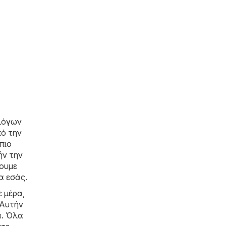
αλόγων
πό την
πιο
ήν την
ουμε
α εσάς.
 μέρα,
 Αυτήν
ά. Όλα