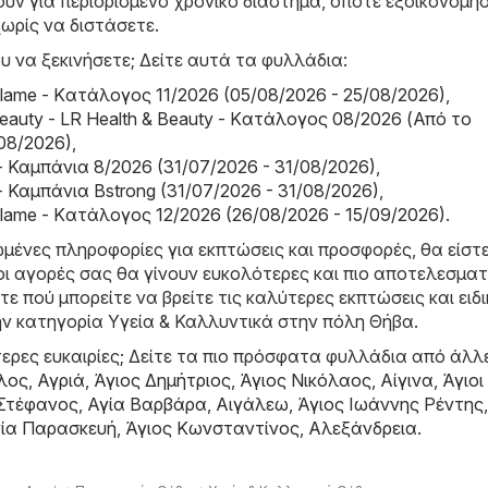
υν για περιορισμένο χρονικό διάστημα, οπότε εξοικονομή
ωρίς να διστάσετε.
υ να ξεκινήσετε; Δείτε αυτά τα φυλλάδια:
riflame - Kατάλογος 11/2026 (05/08/2026 - 25/08/2026)
,
Beauty - LR Health & Beauty - Kατάλογος 08/2026 (Από το
08/2026)
,
- Καμπάνια 8/2026 (31/07/2026 - 31/08/2026)
,
- Καμπάνια Bstrong (31/07/2026 - 31/08/2026)
,
riflame - Kατάλογος 12/2026 (26/08/2026 - 15/09/2026)
.
μένες πληροφορίες για εκπτώσεις και προσφορές, θα είστ
οι αγορές σας θα γίνουν ευκολότερες και πιο αποτελεσματ
τε πού μπορείτε να βρείτε τις καλύτερες εκπτώσεις και ειδι
ν κατηγορία Υγεία & Καλλυντικά στην πόλη Θήβα.
ερες ευκαιρίες; Δείτε τα πιο πρόσφατα φυλλάδια από άλλ
λος
,
Αγριά
,
Άγιος Δημήτριος
,
Άγιος Νικόλαος
,
Αίγινα
,
Άγιοι
 Στέφανος
,
Αγία Βαρβάρα
,
Αιγάλεω
,
Άγιος Ιωάννης Ρέντης
,
ία Παρασκευή
,
Άγιος Κωνσταντίνος
,
Αλεξάνδρεια
.