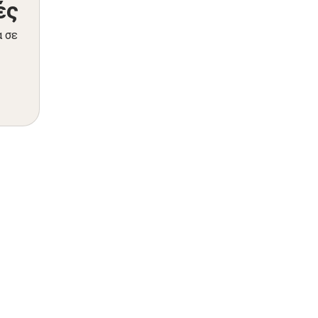
ές
α σε