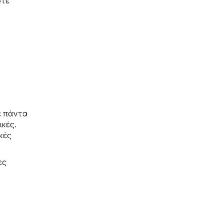
στε
ε πάντα
ικές.
κές
ες