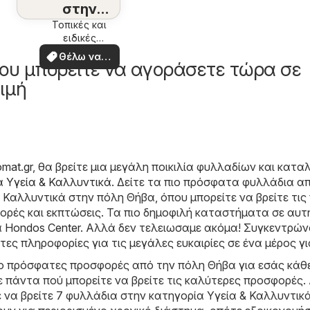
στην
περιοχή
Τοπικές και
ειδικές
σας
προσφορές
Θέλω να
ου μπορείτε να αγοράσετε τώρα σε
δω
ιμή
omat.gr
, θα βρείτε μια μεγάλη ποικιλία φυλλαδίων και κατ
ία
Υγεία & Καλλυντικά
. Δείτε τα πιο πρόσφατα φυλλάδια α
 Καλλυντικά στην πόλη Θήβα, όπου μπορείτε να βρείτε τις 
ρές και εκπτώσεις. Τα πιο δημοφιλή καταστήματα σε αυτ
α
Hondos Center
. Αλλά δεν τελειωσαμε ακόμα! Συγκεντρών
τες πληροφορίες για τις μεγάλες ευκαιρίες σε ένα μέρος γι
ιο πρόσφατες προσφορές από την πόλη Θήβα για εσάς κάθε
 πάντα πού μπορείτε να βρείτε τις καλύτερες προσφορές.
ε να βρείτε 7 φυλλάδια στην κατηγορία Υγεία & Καλλυντικ