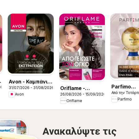
Avon - Καμπάνια
Parfimo
26
Oriflame -
31/07/2026 - 31/08/2026
Bstrong
Από την Τετάρτ
Kατάλογο
26/08/2026 - 15/09/2026
Avon
Kατάλογος
Parfimo
Oriflame
12/2026
Ανακαλύψτε τις