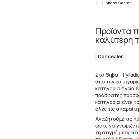
Hondos Center
Summer 2026
Προϊόντα π
καλύτερη τ
Concealer
Στο
Θήβα - Fylladi
από την κατηγορ
κατηγορία Υγεία &
πρόσφατες προσφο
κατηγορία είναι τ
όλες τις απαραίτη
Αναζητούμε τις π
ώστε να γνωρίζετε
τη στιγμή μπορείτ