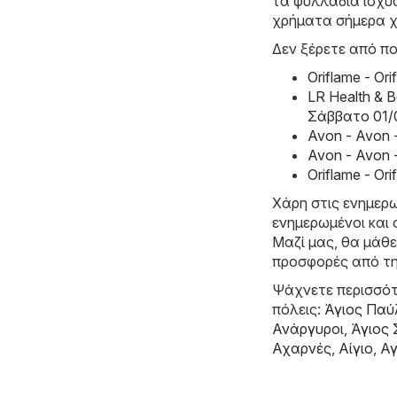
τα φυλλάδια ισχύο
χρήματα σήμερα χ
Δεν ξέρετε από πο
Oriflame - O
LR Health & 
Σάββατο 01/
Avon - Avon 
Avon - Avon 
Oriflame - O
Χάρη στις ενημερω
ενημερωμένοι και 
Μαζί μας, θα μάθε
προσφορές από τη
Ψάχνετε περισσότ
πόλεις:
Άγιος Παύ
Ανάργυροι
,
Άγιος
Αχαρνές
,
Αίγιο
,
Αγ