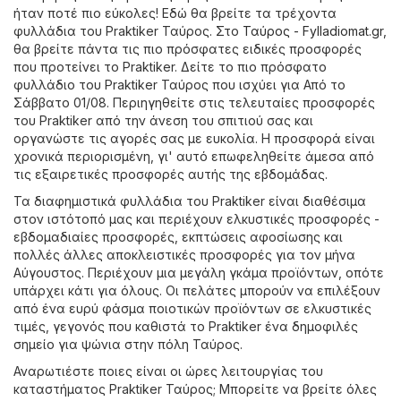
ήταν ποτέ πιο εύκολες! Εδώ θα βρείτε τα τρέχοντα
φυλλάδια του Praktiker Ταύρος. Στο
Ταύρος - Fylladiomat.gr
,
θα βρείτε πάντα τις πιο πρόσφατες ειδικές προσφορές
που προτείνει το Praktiker. Δείτε το πιο πρόσφατο
φυλλάδιο του Praktiker Ταύρος που ισχύει για Από το
Σάββατο 01/08. Περιηγηθείτε στις τελευταίες προσφορές
του Praktiker από την άνεση του σπιτιού σας και
οργανώστε τις αγορές σας με ευκολία. Η προσφορά είναι
χρονικά περιορισμένη, γι' αυτό επωφεληθείτε άμεσα από
τις εξαιρετικές προσφορές αυτής της εβδομάδας.
Τα διαφημιστικά φυλλάδια του Praktiker είναι διαθέσιμα
στον ιστότοπό μας και περιέχουν ελκυστικές προσφορές -
εβδομαδιαίες προσφορές, εκπτώσεις αφοσίωσης και
πολλές άλλες αποκλειστικές προσφορές για τον μήνα
Αύγουστος. Περιέχουν μια μεγάλη γκάμα προϊόντων, οπότε
υπάρχει κάτι για όλους. Οι πελάτες μπορούν να επιλέξουν
από ένα ευρύ φάσμα ποιοτικών προϊόντων σε ελκυστικές
τιμές, γεγονός που καθιστά το Praktiker ένα δημοφιλές
σημείο για ψώνια στην πόλη Ταύρος.
Αναρωτιέστε ποιες είναι οι ώρες λειτουργίας του
καταστήματος Praktiker Ταύρος; Μπορείτε να βρείτε όλες