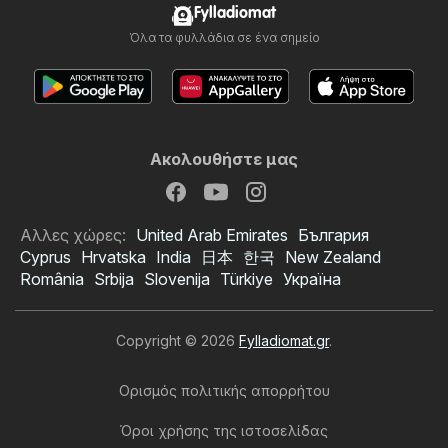
Fylladiomat
Όλα τα φυλλάδια σε ένα σημείο
Ακολουθήστε μας
Αλλες χώρες:
United Arab Emirates
България
Cyprus
Hrvatska
India
日本
한국
New Zealand
România
Srbija
Slovenija
Türkiye
Україна
Copyright © 2026
Fylladiomat.gr
.
Ορισμός πολιτικής απορρήτου
Όροι χρήσης της ιστοσελίδας