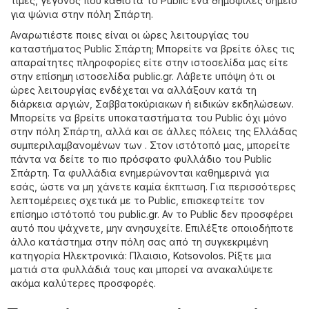
τιμές, γεγονός που καθιστά το Public ένα δημοφιλές σημείο
για ψώνια στην πόλη Σπάρτη.
Αναρωτιέστε ποιες είναι οι ώρες λειτουργίας του
καταστήματος Public Σπάρτη; Μπορείτε να βρείτε όλες τις
απαραίτητες πληροφορίες είτε στην ιστοσελίδα μας είτε
στην επίσημη ιστοσελίδα
public.gr
. Λάβετε υπόψη ότι οι
ώρες λειτουργίας ενδέχεται να αλλάξουν κατά τη
διάρκεια αργιών, Σαββατοκύριακων ή ειδικών εκδηλώσεων.
Μπορείτε να βρείτε υποκαταστήματα του Public όχι μόνο
στην πόλη Σπάρτη, αλλά και σε άλλες πόλεις της Ελλάδας
συμπεριλαμβανομένων των . Στον ιστότοπό μας, μπορείτε
πάντα να δείτε το πιο πρόσφατο φυλλάδιο του Public
Σπάρτη. Τα φυλλάδια ενημερώνονται καθημερινά για
εσάς, ώστε να μη χάνετε καμία έκπτωση. Για περισσότερες
λεπτομέρειες σχετικά με το Public, επισκεφτείτε τον
επίσημο ιστότοπό του
public.gr
. Αν το Public δεν προσφέρει
αυτό που ψάχνετε, μην ανησυχείτε. Επιλέξτε οποιοδήποτε
άλλο κατάστημα στην πόλη σας από τη συγκεκριμένη
κατηγορία
Hλεκτρονικά
:
Πλαισιο
,
Kotsovolos
. Ρίξτε μια
ματιά στα φυλλάδιά τους και μπορεί να ανακαλύψετε
ακόμα καλύτερες προσφορές.