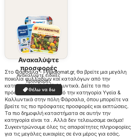
Ανακαλύψτε
προσφορές
Στο
Φάρσαλα - Fylladiomat.gr
, θα βρείτε μια μεγάλη
Ανακαλύψτε ειδικές
ποικιλία φυλλαδίων και καταλόγων από την
προσφορές
κατηγορία
Υγεία & Καλλυντικά
. Δείτε τα πιο
Θέλω να δω
πρόσφατα φυλλάδια από την κατηγορία Υγεία &
Καλλυντικά στην πόλη Φάρσαλα, όπου μπορείτε να
βρείτε τις πιο πρόσφατες προσφορές και εκπτώσεις.
Τα πιο δημοφιλή καταστήματα σε αυτήν την
κατηγορία είναι τα . Αλλά δεν τελειωσαμε ακόμα!
Συγκεντρώνουμε όλες τις απαραίτητες πληροφορίες
για τις μεγάλες ευκαιρίες σε ένα μέρος για εσάς.