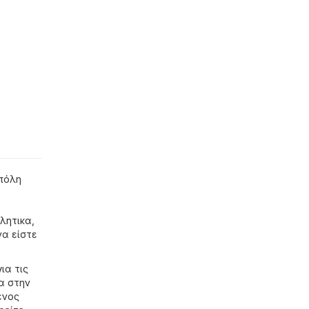
πόλη
λητικα
,
να είστε
ια τις
α στην
ένος