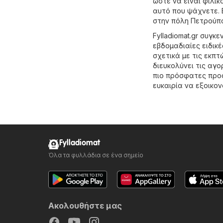
ώστε να είναι φιλι
αυτό που ψάχνετε. 
στην πόλη Πετρούπ
Fylladiomat.gr συγ
εβδομαδιαίες ειδικ
σχετικά με τις εκπτ
διευκολύνει τις αγο
πιο πρόσφατες προσ
ευκαιρία να εξοικο
Fylladiomat
Όλα τα φυλλάδια σε ένα σημείο
Ακολουθήστε μας