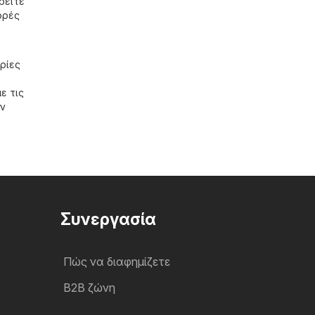
ρείτε
ορές
ρίες
ε τις
ην
Συνεργασία
Πώς να διαφημίζετε
B2B ζώνη