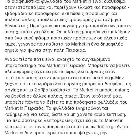
Τα διαφημιστικά φυλλάδια του Market in είναι διαθέσιμα
στον ιστότοπό μας και περιέχουν ελκυστικές προσφορές -
εβδομαδιαίες προσφορές, εκπτώσεις αφοσίωσης και
πολλές άλλες αποκλειστικές προσφορές για τον μήνα
Αύγουστος. Περιέχουν μια μεγάλη γκάμα προϊόντων, οπότε
υπάρχει κάτι για όλους. Οι πελάτες μπορούν να επιλέξουν
από ένα ευρύ φάσμα ποιοτικών προϊόντων σε ελκυστικές
τιμές, γεγονός που καθιστά το Market in ένα δημοφιλές
σημείο για ψώνια στην πόλη Πειραιάς.
Αναρωτιέστε πότε είναι ανοιχτό το συγκεκριμένο
υποκατάστημα του Market in Πειραιάς; Μπορείτε να βρείτε
πληροφορίες σχετικά με τις ώρες λειτουργίας στον
ιστότοπό μας ή στον επίσημο ιστότοπο
market-in.gr
. Μην
ξεχνάτε ότι το ωράριο λειτουργίας μπορεί να διαφέρει τις
αργίες και τα Σαββατοκύριακα. Το Market in μπορεί επίσης
να βρεθεί σε άλλες πόλεις, όπως: . Στον ιστότοπό μας,
μπορείτε πάντα να δείτε το πιο πρόσφατο φυλλάδιο του
Market in Πειραιάς. Τα φυλλάδια ενημερώνονται
καθημερινά για εσάς, ώστε να μη χάνετε καμία έκπτωση.
Για περισσότερες λεπτομέρειες σχετικά με το Market in,
επισκεφτείτε τον επίσημο ιστότοπό του
market-in.gr
. Αν το
Market in δεν προσφέρει αυτό που ψάχνετε, μην