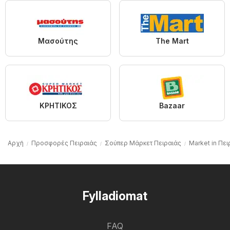
Μασούτης
The Mart
ΚΡΗΤΙΚΟΣ
Bazaar
Αρχή
Προσφορές Πειραιάς
Σούπερ Μάρκετ Πειραιάς
Market in Πει
Fylladiomat
FAQ