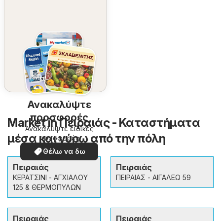
Ανακαλύψτε
προσφορές
Market in Πειραιάς - Καταστήματα
Ανακαλύψτε ειδικές
μέσα και γύρω από την πόλη
προσφορές
Θέλω να δω
Πειραιάς
Πειραιάς
ΚΕΡΑΤΣΙΝΙ - ΑΓΧΙΑΛΟΥ
ΠΕΙΡΑΙΑΣ - ΑΙΓΑΛΕΩ 59
125 & ΘΕΡΜΟΠΥΛΩΝ
Πειραιάς
Πειραιάς