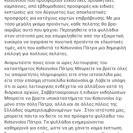
Kotsovolos που προσφέρουν ελκυστικές προωθητικές
καμπάνιες, από εβδομαδιαίες προσφορές και ειδικές
εκπτώσεις για τον Αύγουστος έως αποκλειστικές
προσφορές για κατόχους καρτών επιβράβευσης. Με μια
τόσο μεγάλη γκάμα προϊόντων, κάθε πελάτης θα βρει
ακριβώς αυτό που ψάχνει. Περιηγηθείτε στα φυλλάδια
στον ιστότοπό μας και επωφεληθείτε από την εξαιρετική
ευκαιρία να αγοράσετε ποιοτικά προϊόντα σε ελκυστικές
τιμές, κάτι που καθιστά το Kotsovolos Πάτρα μια δημοφιλή
επιλογή για πολλούς πελάτες.
Αναρωτιέστε ποιες είναι οι ώρες λειτουργίας του
καταστήματος Kotsovolos Πάτρα; Μπορείτε να βρείτε όλες
τις απαραίτητες πληροφορίες είτε στην ιστοσελίδα μας
είτε στην επίσημη ιστοσελίδα
kotsovolos.gr
. Λάβετε υπόψη
ότι οι ώρες λειτουργίας ενδέχεται να αλλάξουν κατά τη
διάρκεια αργιών, Σαββατοκύριακων ή ειδικών εκδηλώσεων.
Μπορείτε να βρείτε υποκαταστήματα του Kotsovolos όχι
μόνο στην πόλη Πάτρα, αλλά και σε άλλες πόλεις της
Ελλάδας συμπεριλαμβανομένων των . Στον ιστότοπό μας,
μπορείτε πάντα να δείτε το πιο πρόσφατο φυλλάδιο του
Kotsovolos Πάτρα. Τα φυλλάδια ενημερώνονται
καθημερινά για εσάς, ώστε να μη χάνετε καμία έκπτωση.