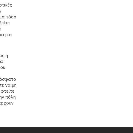
στικές
ν
μια τόσο
θείτε
α
ρα μια
ας ή
να
του
πρόσφατο
τε να μη
εφτείτε
ην πόλη
άρχουν