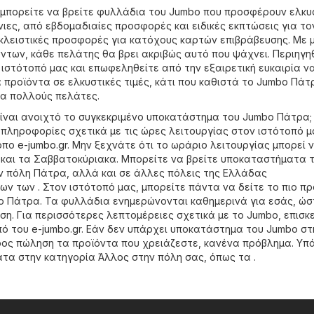
 μπορείτε να βρείτε φυλλάδια του Jumbo που προσφέρουν ελκυ
ιες, από εβδομαδιαίες προσφορές και ειδικές εκπτώσεις για το
λειστικές προσφορές για κατόχους καρτών επιβράβευσης. Με 
ντων, κάθε πελάτης θα βρει ακριβώς αυτό που ψάχνει. Περιηγη
ιστότοπό μας και επωφεληθείτε από την εξαιρετική ευκαιρία ν
 προϊόντα σε ελκυστικές τιμές, κάτι που καθιστά το Jumbo Πάτ
ια πολλούς πελάτες.
ίναι ανοιχτό το συγκεκριμένο υποκατάστημα του Jumbo Πάτρα;
 πληροφορίες σχετικά με τις ώρες λειτουργίας στον ιστότοπό μ
τοπο
e-jumbo.gr
. Μην ξεχνάτε ότι το ωράριο λειτουργίας μπορεί 
ς και τα Σαββατοκύριακα. Μπορείτε να βρείτε υποκαταστήματα 
ν πόλη Πάτρα, αλλά και σε άλλες πόλεις της Ελλάδας
ν των . Στον ιστότοπό μας, μπορείτε πάντα να δείτε το πιο 
 Πάτρα. Τα φυλλάδια ενημερώνονται καθημερινά για εσάς, ώσ
ση. Για περισσότερες λεπτομέρειες σχετικά με το Jumbo, επισκ
πό του
e-jumbo.gr
. Εάν δεν υπάρχει υποκατάστημα του Jumbo στ
ρος πώληση τα προϊόντα που χρειάζεστε, κανένα πρόβλημα. Υπ
ατα στην κατηγορία
Άλλος
στην πόλη σας, όπως τα .