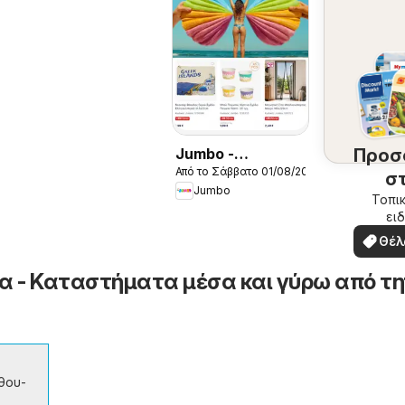
Jumbo -
Προσ
Από το Σάββατο 01/08/2026
Προσφορές
σ
Jumbo
περ
Τοπικ
ειδ
σ
προσ
Θέλ
δω
 - Καταστήματα μέσα και γύρω από τη
θου-