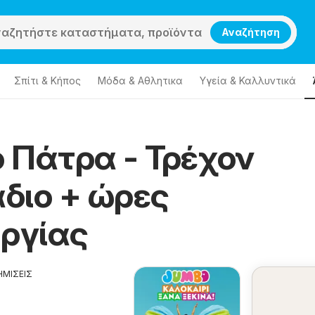
Αναζήτηση
Σπίτι & Κήπος
Μόδα & Aθλητικα
Υγεία & Καλλυντικά
 Πάτρα - Τρέχον
διο + ώρες
υργίας
ΗΜΙΣΕΙΣ