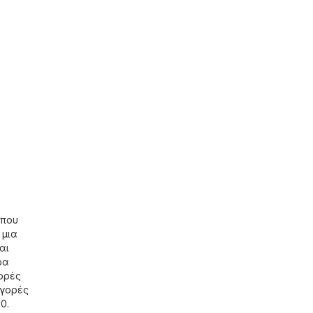
όπου
 μια
αι
ρα
φορές
αγορές
0.