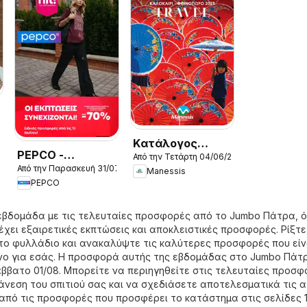
6
Kατάλογος
PEPCO -
Από την Τετάρτη 04/06/2025
Καλοκαιρι -
Από την Παρασκευή 31/07/2026
Προσφορές
Manessis
Φθινοπωρο 2025
PEPCO
εβδομάδα με τις τελευταίες προσφορές από το Jumbo Πάτρα, 
χει εξαιρετικές εκπτώσεις και αποκλειστικές προσφορές. Ρίξτε
το φυλλάδιο και ανακαλύψτε τις καλύτερες προσφορές που είν
νο για εσάς. Η προσφορά αυτής της εβδομάδας στο Jumbo Πάτ
Σάββατο 01/08. Μπορείτε να περιηγηθείτε στις τελευταίες προσ
άνεση του σπιτιού σας και να σχεδιάσετε αποτελεσματικά τις 
από τις προσφορές που προσφέρει το κατάστημα στις σελίδες 1