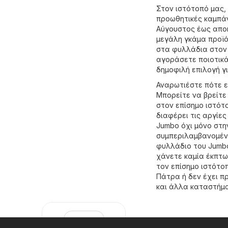
Στον ιστότοπό μας,
προωθητικές καμπάν
Αύγουστος έως αποκ
μεγάλη γκάμα προϊό
στα φυλλάδια στον 
αγοράσετε ποιοτικά
δημοφιλή επιλογή γ
Αναρωτιέστε πότε ε
Μπορείτε να βρείτε
στον επίσημο ιστό
διαφέρει τις αργίε
Jumbo όχι μόνο στη
συμπεριλαμβανομένω
φυλλάδιο του Jumbo
χάνετε καμία έκπτω
τον επίσημο ιστότο
Πάτρα ή δεν έχει π
και άλλα καταστήμ