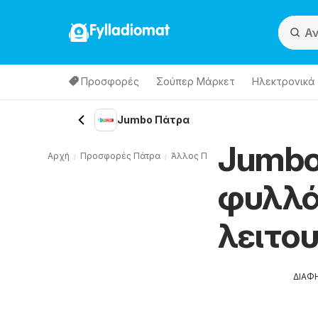
Fylladiomat
Προσφορές
Σούπερ Μάρκετ
Hλεκτρονικά
Jumbo Πάτρα
Jumbo
Αρχή
Προσφορές Πάτρα
Άλλος Πάτρα
Jumbo Πάτρα
φυλλά
λειτο
ΔΙΑΦ