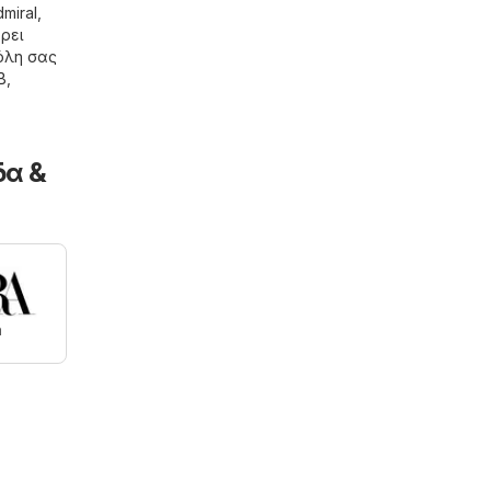
miral,
έρει
όλη σας
B
,
δα &
a