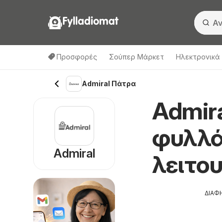
Fylladiomat
Προσφορές
Σούπερ Μάρκετ
Hλεκτρονικά
Admiral Πάτρα
Admir
φυλλά
Admiral
λειτο
ΔΙΑΦ