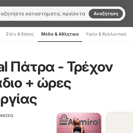
Αναζήτηση
Σπίτι & Κήπος
Μόδα & Aθλητικα
Υγεία & Καλλυντικά
al Πάτρα - Τρέχον
διο + ώρες
υργίας
ΗΜΙΣΕΙΣ