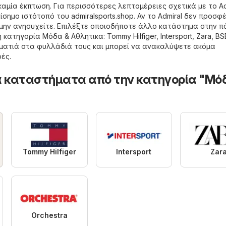
αμία έκπτωση. Για περισσότερες λεπτομέρειες σχετικά με το Ad
πίσημο ιστότοπό του
admiralsports.shop
. Αν το Admiral δεν προσφ
μην ανησυχείτε. Επιλέξτε οποιοδήποτε άλλο κατάστημα στην π
η κατηγορία
Μόδα & Aθλητικα
:
Tommy Hilfiger
,
Intersport
,
Zara
,
BS
α ματιά στα φυλλάδιά τους και μπορεί να ανακαλύψετε ακόμα
ές.
 καταστήματα από την κατηγορία "Μό
Tommy Hilfiger
Intersport
Zar
Orchestra