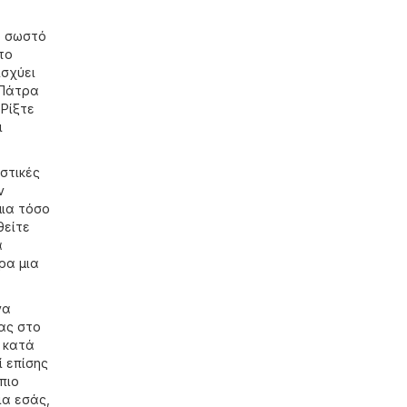
ο σωστό
το
ισχύει
 Πάτρα
 Ρίξτε
ι
στικές
ν
μια τόσο
θείτε
α
ρα μια
να
ίας στο
ι κατά
ί επίσης
πιο
ια εσάς,