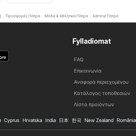
ή
Προσφορές Πάτρα
Μόδα & Aθλητικα Πάτρα
Admiral Πάτρα
Fylladiomat
FAQ
Επικοινωνία
Αναφορά περιεχομένου
Κατάλογος τοποθεσιών
Λίστα προϊόντων
я
Cyprus
Hrvatska
India
日本
한국
New Zealand
România