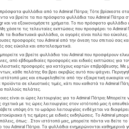
Men
 πρόσφατα φυλλάδια από το Admiral Πάτρα; Τότε βρίσκεστε στ
άντα να βρείτε τα πιο πρόσφατα φυλλάδια του Admiral Πάτρα σ
gr
και να εξοικονομήσετε χρήματα. Το πιο πρόσφατο φυλλάδιο 
. Μη χάσετε τις τελευταίες εκπτώσεις που προσφέρει το Admiral
 Με τα διαδικτυακά φυλλάδια, οι αγορές είναι πολύ πιο εύκολες.
ουσες προσφορές του Admiral από την άνεση του σπιτιού σας κα
ές σας εύκολα και αποτελεσματικά.
 μπορείτε να βρείτε φυλλάδια του Admiral που προσφέρουν ελκυ
ιες, από εβδομαδιαίες προσφορές και ειδικές εκπτώσεις για το
λειστικές προσφορές για κατόχους καρτών επιβράβευσης. Με 
ντων, κάθε πελάτης θα βρει ακριβώς αυτό που ψάχνει. Περιηγη
ιστότοπό μας και επωφεληθείτε από την εξαιρετική ευκαιρία ν
προϊόντα σε ελκυστικές τιμές, κάτι που καθιστά το Admiral Πάτ
ια πολλούς πελάτες.
ιες είναι οι ώρες λειτουργίας για το Admiral Πάτρα; Μπορείτε 
ς σχετικά με τις ώρες λειτουργίας στον ιστότοπό μας ή απευθε
Λάβετε υπόψη ότι το ωράριο λειτουργίας ενδέχεται να διαφέρε
ατοκύριακα ή τις ημέρες με ειδικές εκδηλώσεις. Το Admiral μπορε
πόλεις, όπως: . Στον ιστότοπό μας, μπορείτε πάντα να δείτε το 
του Admiral Πάτρα. Τα φυλλάδια ενημερώνονται καθημερινά γ