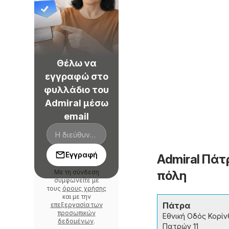
Θέλω να
εγγραφώ στο
φυλλάδιο του
Admiral μέσω
email
Εγγραφή
Admiral Πάτ
Με τη σύνδεση
πόλη
συμφωνείτε με
τους
όρους χρήσης
και με την
Πάτρα
επεξεργασία των
προσωπικών
Εθνική Οδός Κορίν
δεδομένων
.
Πατρών 11