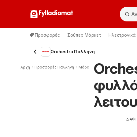
Fylladiomat
Προσφορές
Σούπερ Μάρκετ
Hλεκτρονικά
Orchestra Παλλήνη
Orche
Αρχή
Προσφορές Παλλήνη
Μόδα & Aθλητικα Παλλήνη
Or
φυλλά
λειτο
ΔΙΑΦ