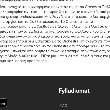
ίναι ανοιχτό το συγκεκριμένο υποκατάστημα του Orchestra Παλ
 πληροφορίες σχετικά με τις ώρες λειτουργίας στον ιστότοπό μ
τοπο
gr.shop-orchestra.com
. Μην ξεχνάτε ότι το ωράριο λειτουργ
τις αργίες και τα Σαββατοκύριακα. Το Orchestra και τα
 μπορούν επίσης να βρεθούν σε άλλες πόλεις της Ελλάδας όπω
 μπορείτε πάντα να δείτε το πιο πρόσφατο φυλλάδιο του Orche
ια ενημερώνονται καθημερινά για εσάς, ώστε να μη χάνετε κα
ότερες λεπτομέρειες σχετικά με το Orchestra, επισκεφτείτε τον
του
gr.shop-orchestra.com
. Αν το Orchestra δεν προσφέρει αυτό π
χείτε. Επιλέξτε οποιοδήποτε άλλο κατάστημα στην πόλη σας α
γορία
Μόδα & Aθλητικα
: . Ρίξτε μια ματιά στα φυλλάδιά τους και
όμα καλύτερες προσφορές.
Fylladiomat
FAQ