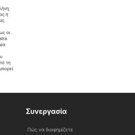
λήνη;
ας ή
ίας
ς οι .
stra
μία
ου
πό τη
 μπορεί
Συνεργασία
Πώς να διαφημίζετε