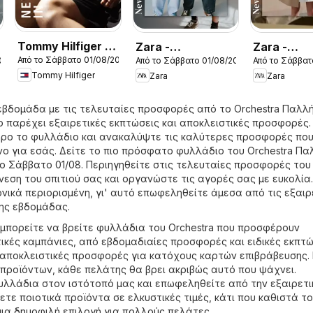
Tommy Hilfiger -
Zara -
Zara -
Από το Σάββατο 01/08/2026
026
Από το Σάββατο 01/08/2026
Από το Σάββατ
Kατάλογος
Kατάλογος
Kατάλογο
Tommy Hilfiger
Zara
Zara
8/2026 New in
8/2026 boys
8/2026 gir
Men
εβδομάδα με τις τελευταίες προσφορές από το Orchestra Παλλή
 παρέχει εξαιρετικές εκπτώσεις και αποκλειστικές προσφορές.
ηρο το φυλλάδιο και ανακαλύψτε τις καλύτερες προσφορές που
ο για εσάς. Δείτε το πιο πρόσφατο φυλλάδιο του Orchestra Πα
το Σάββατο 01/08. Περιηγηθείτε στις τελευταίες προσφορές του
νεση του σπιτιού σας και οργανώστε τις αγορές σας με ευκολία.
νικά περιορισμένη, γι' αυτό επωφεληθείτε άμεσα από τις εξαιρ
ης εβδομάδας.
 μπορείτε να βρείτε φυλλάδια του Orchestra που προσφέρουν
ικές καμπάνιες, από εβδομαδιαίες προσφορές και ειδικές εκπτώ
αποκλειστικές προσφορές για κατόχους καρτών επιβράβευσης. 
προϊόντων, κάθε πελάτης θα βρει ακριβώς αυτό που ψάχνει.
υλλάδια στον ιστότοπό μας και επωφεληθείτε από την εξαιρετι
τε ποιοτικά προϊόντα σε ελκυστικές τιμές, κάτι που καθιστά το
μια δημοφιλή επιλογή για πολλούς πελάτες.