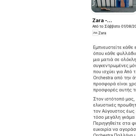
Zara -
Από το Σάββατο 01/08/2
Kατάλογος
Zara
8/2026 women
Εμπνευστείτε κάθε 
όπου κάθε φυλλάδιο
μια ματιά σε ολόκλ
συγκεντρωμένες μόν
που ισχύει για Από 
Orchestra από την ά
προσφορά είναι χρο
προσφορές αυτής τ
Στον ιστότοπό μας,
ελκυστικές προωθητ
τον Αύγουστος έως 
τόσο μεγάλη γκάμα 
Περιηγηθείτε στα φ
ευκαιρία να αγοράσε
Orchestra Παλλήνη 