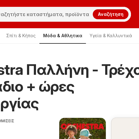
Αναζήτηση
Σπίτι & Κήπος
Μόδα & Aθλητικα
Υγεία & Καλλυντικά
stra Παλλήνη - Τρέχ
chestra Παλλήνη
διο + ώρες
υργίας
ΗΜΙΣΕΙΣ