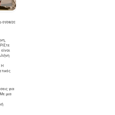
ο 01/08/2026
ς
ls
νη,
 Ρίξτε
 είναι
λλήνη
 Η
ετικές
σεις για
Με μια
κή