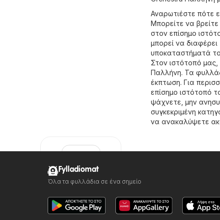
Αναρωτιέστε πότε ε
Μπορείτε να βρείτε
στον επίσημο ιστό
μπορεί να διαφέρει 
υποκαταστήματά του
Στον ιστότοπό μας,
Παλλήνη. Τα φυλλάδ
έκπτωση. Για περισσ
επίσημο ιστότοπό 
ψάχνετε, μην ανησυ
συγκεκριμένη κατη
να ανακαλύψετε ακ
Fylladiomat
Όλα τα φυλλάδια σε ένα σημείο
Orchestra