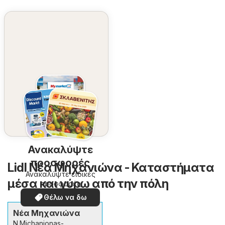
Ανακαλύψτε
προσφορές
Lidl Νέα Μηχανιώνα - Καταστήματα
Ανακαλύψτε ειδικές
μέσα και γύρω από την πόλη
προσφορές
Θέλω να δω
Νέα Μηχανιώνα
N.Michanionas-