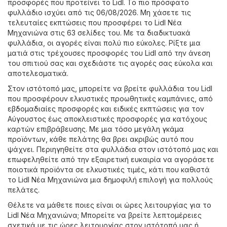
προσφορές που προτείνει το Lidl. Το πιο πρόσφατο
φυλλάδιο ισχύει από τις 06/08/2026. Μη χάσετε τις
τελευταίες εκπτώσεις που προσφέρει το Lidl Νέα
Μηχανιώνα στις 63 σελίδες του. Με τα διαδικτυακά
φυλλάδια, οι αγορές είναι πολύ πιο εύκολες. Ρίξτε μια
ματιά στις τρέχουσες προσφορές του Lidl από την άνεση
του σπιτιού σας και σχεδιάστε τις αγορές σας εύκολα και
αποτελεσματικά.
Στον ιστότοπό μας, μπορείτε να βρείτε φυλλάδια του Lidl
που προσφέρουν ελκυστικές προωθητικές καμπάνιες, από
εβδομαδιαίες προσφορές και ειδικές εκπτώσεις για τον
Αύγουστος έως αποκλειστικές προσφορές για κατόχους
καρτών επιβράβευσης. Με μια τόσο μεγάλη γκάμα
προϊόντων, κάθε πελάτης θα βρει ακριβώς αυτό που
ψάχνει. Περιηγηθείτε στα φυλλάδια στον ιστότοπό μας και
επωφεληθείτε από την εξαιρετική ευκαιρία να αγοράσετε
ποιοτικά προϊόντα σε ελκυστικές τιμές, κάτι που καθιστά
το Lidl Νέα Μηχανιώνα μια δημοφιλή επιλογή για πολλούς
πελάτες.
Θέλετε να μάθετε ποιες είναι οι ώρες λειτουργίας για το
Lidl Νέα Μηχανιώνα; Μπορείτε να βρείτε λεπτομέρειες
σχετικά με τις ώρες λειτουργίας στον ιστότοπό μας ή