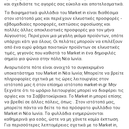
και σχεδιάστε τις αγορές σας εύκολα και αποτελεσματικά.
Τα διαφημιστικά φυλλάδια του Market in είναι διαθέσιμα
στον ιστότοπό μας και περιέχουν ελκυστικές προσφορές -
εβδομαδιαίες προσφορές, εκπτώσεις αφοσίωσης και
πολλές άλλες αποκλειστικές προσφορές για τον μήνα
Αύγουστος. Περιέχουν μια μεγάλη γκάμα προϊόντων, οπότε
υπάρχει κάτι για όλους. Οι πελάτες μπορούν να επιλέξουν
από ένα ευρύ φάσμα ποιοτικών προϊόντων σε ελκυστικές
τιμές, γεγονός που καθιστά το Market in ένα δημοφιλές
σημείο για ψώνια στην πόλη Νέα Ιωνία.
Αναρωτιέστε πότε είναι ανοιχτό το συγκεκριμένο
υποκατάστημα του Market in Νέα Ιωνία; Μπορείτε να βρείτε
πληροφορίες σχετικά με τις ώρες λειτουργίας στον
ιστότοπό μας ή στον επίσημο ιστότοπο
market-in.gr
. Μην
ξεχνάτε ότι το ωράριο λειτουργίας μπορεί να διαφέρει τις
αργίες και τα Σαββατοκύριακα. Το Market in μπορεί επίσης
να βρεθεί σε άλλες πόλεις, όπως: . Στον ιστότοπό μας,
μπορείτε πάντα να δείτε το πιο πρόσφατο φυλλάδιο του
Market in Νέα Ιωνία. Τα φυλλάδια ενημερώνονται
καθημερινά για εσάς, ώστε να μη χάνετε καμία έκπτωση.
Για περισσότερες λεπτομέρειες σχετικά με το Market in,