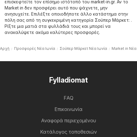
επισκεφτείτε τον επίσημο ιστότοπό του
market-in.gr
. Αν το
Market in δεν προσφέρει αυτό που ψάχνετε, μην
ανησυχείτε. Επιλέξτε οποιοδήποτε άλλο κατάστημα στην
πόλη σας από τη συγκεκριμένη κατηγορία
Σούπερ Μάρκετ
: .
Ρίξτε μια ματιά στα φυλλάδιά τους και μπορεί να
ανακαλύψετε ακόμα καλύτερες προσφορές.
Αρχή
Προσφορές Νέα Ιωνία
Σούπερ Μάρκετ Νέα Ιωνία
Market in Νέα
Fylladiomat
FAQ
Επικοινωνία
Αναφορά περιεχομένου
Κατάλογος τοποθεσιών