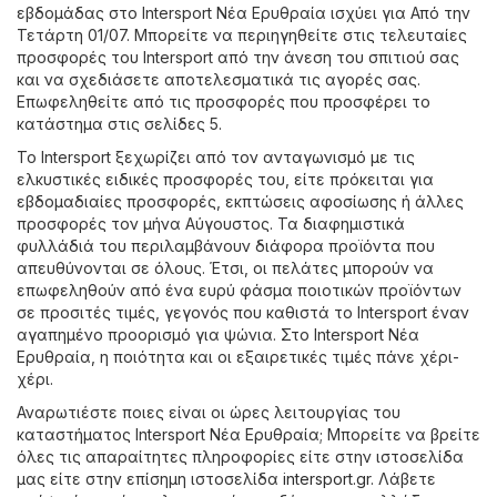
εβδομάδας στο Intersport Νέα Ερυθραία ισχύει για Από την
Τετάρτη 01/07. Μπορείτε να περιηγηθείτε στις τελευταίες
προσφορές του Intersport από την άνεση του σπιτιού σας
και να σχεδιάσετε αποτελεσματικά τις αγορές σας.
Επωφεληθείτε από τις προσφορές που προσφέρει το
κατάστημα στις σελίδες 5.
Το Intersport ξεχωρίζει από τον ανταγωνισμό με τις
ελκυστικές ειδικές προσφορές του, είτε πρόκειται για
εβδομαδιαίες προσφορές, εκπτώσεις αφοσίωσης ή άλλες
προσφορές τον μήνα Αύγουστος. Τα διαφημιστικά
φυλλάδιά του περιλαμβάνουν διάφορα προϊόντα που
απευθύνονται σε όλους. Έτσι, οι πελάτες μπορούν να
επωφεληθούν από ένα ευρύ φάσμα ποιοτικών προϊόντων
σε προσιτές τιμές, γεγονός που καθιστά το Intersport έναν
αγαπημένο προορισμό για ψώνια. Στο Intersport Νέα
Ερυθραία, η ποιότητα και οι εξαιρετικές τιμές πάνε χέρι-
χέρι.
Αναρωτιέστε ποιες είναι οι ώρες λειτουργίας του
καταστήματος Intersport Νέα Ερυθραία; Μπορείτε να βρείτε
όλες τις απαραίτητες πληροφορίες είτε στην ιστοσελίδα
μας είτε στην επίσημη ιστοσελίδα
intersport.gr
. Λάβετε