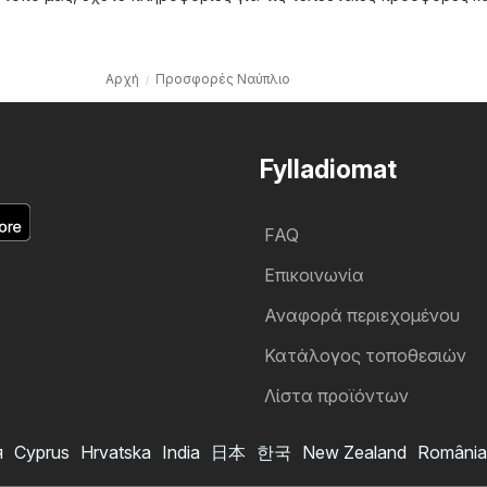
Αρχή
Προσφορές Ναύπλιο
Fylladiomat
FAQ
Επικοινωνία
Αναφορά περιεχομένου
Κατάλογος τοποθεσιών
Λίστα προϊόντων
я
Cyprus
Hrvatska
India
日本
한국
New Zealand
România