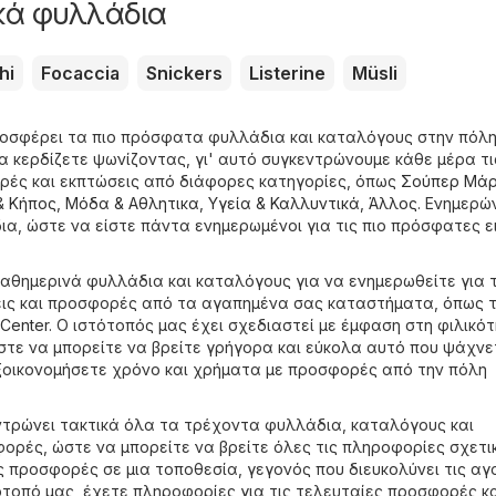
κά φυλλάδια
hi
Focaccia
Snickers
Listerine
Müsli
ροσφέρει τα πιο πρόσφατα φυλλάδια και καταλόγους στην πόλ
α κερδίζετε ψωνίζοντας, γι' αυτό συγκεντρώνουμε κάθε μέρα τι
ές και εκπτώσεις από διάφορες κατηγορίες, όπως
Σούπερ Μάρ
& Κήπος
,
Μόδα & Aθλητικα
,
Υγεία & Καλλυντικά
,
Άλλος
. Ενημερώ
α, ώστε να είστε πάντα ενημερωμένοι για τις πιο πρόσφατες ε
καθημερινά φυλλάδια και καταλόγους για να ενημερωθείτε για τ
εις και προσφορές από τα αγαπημένα σας καταστήματα, όπως 
Center
. Ο ιστότοπός μας έχει σχεδιαστεί με έμφαση στη φιλικό
στε να μπορείτε να βρείτε γρήγορα και εύκολα αυτό που ψάχνε
ξοικονομήσετε χρόνο και χρήματα με προσφορές από την πόλη
κεντρώνει τακτικά όλα τα τρέχοντα φυλλάδια, καταλόγους και
ορές, ώστε να μπορείτε να βρείτε όλες τις πληροφορίες σχετι
ις προσφορές σε μια τοποθεσία, γεγονός που διευκολύνει τις αγ
ότοπό μας, έχετε πληροφορίες για τις τελευταίες προσφορές κ