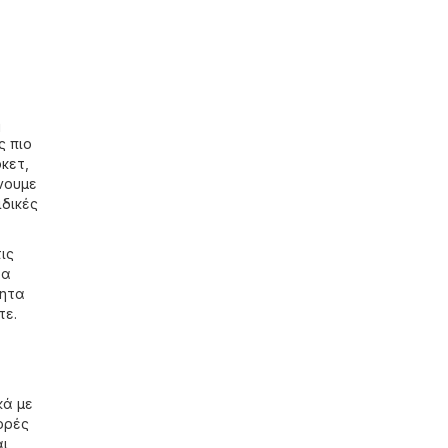
η
ς πιο
κετ
,
νουμε
ιδικές
ις
τα
τητα
τε.
κά με
ορές
αι