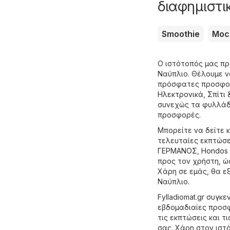
διαφημιστι
Smoothie
Moc
Ο ιστότοπός μας π
Ναύπλιο. Θέλουμε ν
πρόσφατες προσφορ
Hλεκτρονικά
,
Σπίτι 
συνεχώς τα φυλλάδι
προσφορές.
Μπορείτε να δείτε 
τελευταίες εκπτώσ
ΓΕΡΜΑΝΟΣ
,
Hondos 
προς τον χρήστη, ώ
Χάρη σε εμάς, θα ε
Ναύπλιο.
Fylladiomat.gr συγ
εβδομαδιαίες προσφ
τις εκπτώσεις και τ
σας. Χάρη στον ιστ