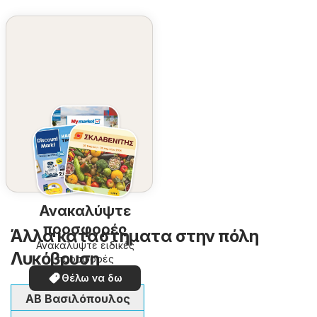
Ανακαλύψτε
προσφορές
Άλλα καταστήματα στην πόλη
Ανακαλύψτε ειδικές
Λυκόβρυση
προσφορές
Θέλω να δω
ΑΒ Βασιλόπουλος