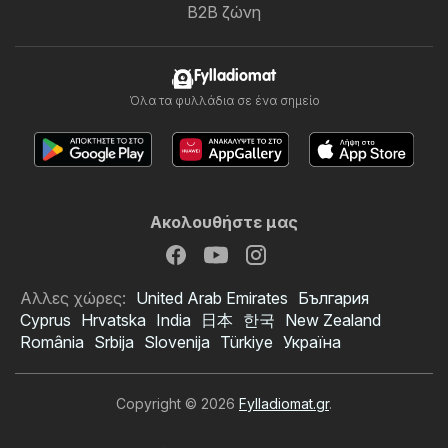
B2B ζώνη
Fylladiomat
Όλα τα φυλλάδια σε ένα σημείο
Ακολουθήστε μας
Αλλες χώρες:
United Arab Emirates
България
Cyprus
Hrvatska
India
日本
한국
New Zealand
România
Srbija
Slovenija
Türkiye
Україна
Copyright © 2026
Fylladiomat.gr
.