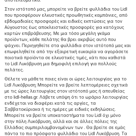
Στον ιστότοπό μας, μπορείτε να βρείτε φυλλάδια του Lidl
που προσφέρουν ελκυστικές προωθητικές καμπάνιες, από
εβδομαδιαίες προσφορές και ειδικές εκπτώσεις για τον
Αύγουστος έως αποκλειστικές προσφορές για κατόχους
καρτών επιβράβευσης. Με μια τόσο μεγάλη γκάμα
προϊόντων, κάθε πελάτης θα βρει ακριβώς αυτό που
ψάχνει. Περιηγηθείτε στα φυλλάδια στον ιστότοπό μας και
επωφεληθείτε από την εξαιρετική ευκαιρία να αγοράσετε
ποιοτικά προϊόντα σε ελκυστικές τιμές, κάτι που καθιστά
το Lidl Λυκόβρυση μια δημοφιλή επιλογή για πολλούς
πελάτες.
Θέλετε να μάθετε ποιες είναι οι ώρες λειτουργίας για το
Lidl Λυκόβρυση; Μπορείτε να βρείτε λεπτομέρειες σχετικά
με τις ώρες λειτουργίας στον ιστότοπό μας ή απευθείας
στο
lidl-hellas.gr
. Λάβετε υπόψη ότι το ωράριο λειτουργίας
ενδέχεται να διαφέρει κατά τις αργίες, τα
Σαββατοκύριακα ή τις ημέρες με ειδικές εκδηλώσεις.
Μπορείτε να βρείτε υποκαταστήματα του Lidl όχι μόνο
στην πόλη Λυκόβρυση, αλλά και σε άλλες πόλεις της
Ελλάδας συμπεριλαμβανομένων των . Θα βρείτε σε εμάς
πάντα το πιο πρόσφατο φυλλάδιο του Lidl Λυκόβρυση. Τα