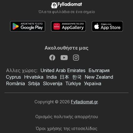
Fylladiomat
Όλα τα φυλλάδια σε ένα σημείο
Ακολουθήστε μας
Αλλες χώρες:
United Arab Emirates
България
Cyprus
Hrvatska
India
日本
한국
New Zealand
România
Srbija
Slovenija
Türkiye
Україна
Copyright © 2026
Fylladiomat.gr
.
Ορισμός πολιτικής απορρήτου
Όροι χρήσης της ιστοσελίδας