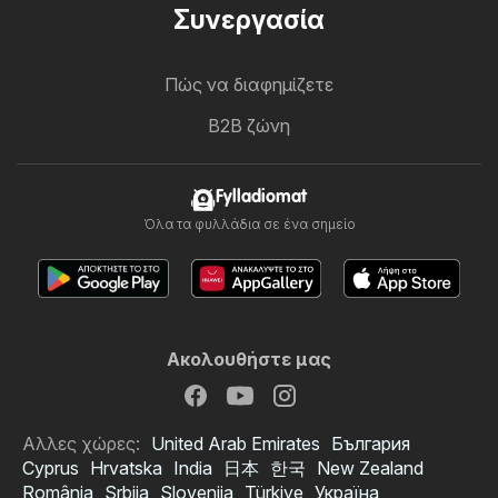
Συνεργασία
Πώς να διαφημίζετε
B2B ζώνη
Fylladiomat
Όλα τα φυλλάδια σε ένα σημείο
Ακολουθήστε μας
Αλλες χώρες:
United Arab Emirates
България
Cyprus
Hrvatska
India
日本
한국
New Zealand
România
Srbija
Slovenija
Türkiye
Україна