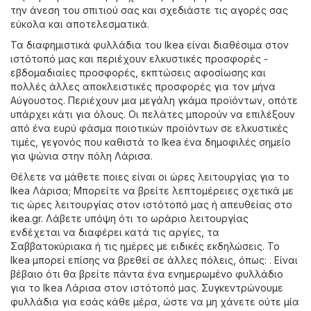
την άνεση του σπιτιού σας και σχεδιάστε τις αγορές σας
εύκολα και αποτελεσματικά.
Τα διαφημιστικά φυλλάδια του Ikea είναι διαθέσιμα στον
ιστότοπό μας και περιέχουν ελκυστικές προσφορές -
εβδομαδιαίες προσφορές, εκπτώσεις αφοσίωσης και
πολλές άλλες αποκλειστικές προσφορές για τον μήνα
Αύγουστος. Περιέχουν μια μεγάλη γκάμα προϊόντων, οπότε
υπάρχει κάτι για όλους. Οι πελάτες μπορούν να επιλέξουν
από ένα ευρύ φάσμα ποιοτικών προϊόντων σε ελκυστικές
τιμές, γεγονός που καθιστά το Ikea ένα δημοφιλές σημείο
για ψώνια στην πόλη Λάρισα.
Θέλετε να μάθετε ποιες είναι οι ώρες λειτουργίας για το
Ikea Λάρισα; Μπορείτε να βρείτε λεπτομέρειες σχετικά με
τις ώρες λειτουργίας στον ιστότοπό μας ή απευθείας στο
ikea.gr
. Λάβετε υπόψη ότι το ωράριο λειτουργίας
ενδέχεται να διαφέρει κατά τις αργίες, τα
Σαββατοκύριακα ή τις ημέρες με ειδικές εκδηλώσεις. Το
Ikea μπορεί επίσης να βρεθεί σε άλλες πόλεις, όπως: . Είναι
βέβαιο ότι θα βρείτε πάντα ένα ενημερωμένο φυλλάδιο
για το Ikea Λάρισα στον ιστότοπό μας. Συγκεντρώνουμε
φυλλάδια για εσάς κάθε μέρα, ώστε να μη χάνετε ούτε μία