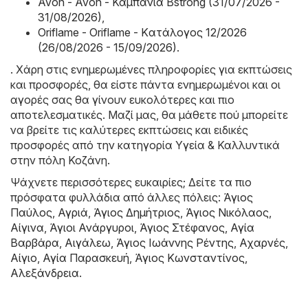
Avon - Avon - Καμπάνια Bstrong (31/07/2026 -
31/08/2026)
,
Oriflame - Oriflame - Kατάλογος 12/2026
(26/08/2026 - 15/09/2026)
.
. Χάρη στις ενημερωμένες πληροφορίες για εκπτώσεις
και προσφορές, θα είστε πάντα ενημερωμένοι και οι
αγορές σας θα γίνουν ευκολότερες και πιο
αποτελεσματικές. Μαζί μας, θα μάθετε πού μπορείτε
να βρείτε τις καλύτερες εκπτώσεις και ειδικές
προσφορές από την κατηγορία Υγεία & Καλλυντικά
στην πόλη Κοζάνη.
Ψάχνετε περισσότερες ευκαιρίες; Δείτε τα πιο
πρόσφατα φυλλάδια από άλλες πόλεις:
Άγιος
Παύλος
,
Αγριά
,
Άγιος Δημήτριος
,
Άγιος Νικόλαος
,
Αίγινα
,
Άγιοι Ανάργυροι
,
Άγιος Στέφανος
,
Αγία
Βαρβάρα
,
Αιγάλεω
,
Άγιος Ιωάννης Ρέντης
,
Αχαρνές
,
Αίγιο
,
Αγία Παρασκευή
,
Άγιος Κωνσταντίνος
,
Αλεξάνδρεια
.