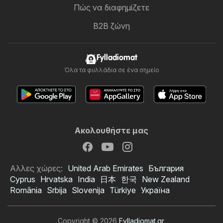
Πώς να διαφημίζετε
B2B ζώνη
Fylladiomat
Όλα τα φυλλάδια σε ένα σημείο
Ακολουθήστε μας
Αλλες χώρες:
United Arab Emirates
България
Cyprus
Hrvatska
India
日本
한국
New Zealand
România
Srbija
Slovenija
Türkiye
Україна
Copyright © 2026
Fylladiomat.gr
.