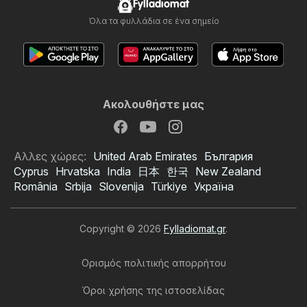
Fylladiomat
Όλα τα φυλλάδια σε ένα σημείο
Ακολουθήστε μας
Αλλες χώρες:
United Arab Emirates
България
Cyprus
Hrvatska
India
日本
한국
New Zealand
România
Srbija
Slovenija
Türkiye
Україна
Copyright © 2026
Fylladiomat.gr
.
Ορισμός πολιτικής απορρήτου
Όροι χρήσης της ιστοσελίδας