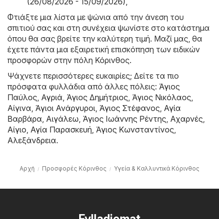
(26/08/2026 - 15/09/2026)
,
Φτιάξτε μια λίστα με ψώνια από την άνεση του
σπιτιού σας και στη συνέχεια ψωνίστε στο κατάστημα
όπου θα σας βρείτε την καλύτερη τιμή. Μαζί μας, θα
έχετε πάντα μια εξαιρετική επισκόπηση των ειδικών
προσφορών στην πόλη Κόρινθος.
Ψάχνετε περισσότερες ευκαιρίες; Δείτε τα πιο
πρόσφατα φυλλάδια από άλλες πόλεις:
Άγιος
Παύλος
,
Αγριά
,
Άγιος Δημήτριος
,
Άγιος Νικόλαος
,
Αίγινα
,
Άγιοι Ανάργυροι
,
Άγιος Στέφανος
,
Αγία
Βαρβάρα
,
Αιγάλεω
,
Άγιος Ιωάννης Ρέντης
,
Αχαρνές
,
Αίγιο
,
Αγία Παρασκευή
,
Άγιος Κωνσταντίνος
,
Αλεξάνδρεια
.
Αρχή
Προσφορές Κόρινθος
Υγεία & Καλλυντικά Κόρινθος
Fylladiomat