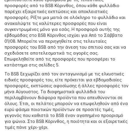
προσφορές από το BSB Κόρινθος, όπου κάθε φυλλάδιο
παρέχει εξαιρετικές εκπτώσεις και αποκλειστικές
προσφορές. Ρίξτε μια ματιά σε ολόκληρο το φυλλάδιο και
ανακαλύψτε τις καλύτερες προσφορές που είναι
συγκεντρωμένες μόνο για εσάς. Η προσφορά αυτής της
εβδομάδας στο BSB Κόρινθος ισχύει για Από το Σάββατο
01/08. Μπορείτε να περιηγηθείτε στις τελευταίες
προσφορές του BSB από την άνεση του σπιτιού σας και να
σχεδιάσετε αποτελεσματικά τις αγορές σας.
Επωφεληθείτε από τις προσφορές που προσφέρει το
κατάστημα στις σελίδες 5.
Το BSB ξεχωρίζει από τον ανταγωνισμό με τις ελκυστικές
ειδικές προσφορές του, είτε πρόκειται για εβδομαδιαίες
προσφορές, εκπτώσεις αφοσίωσης ή άλλες προσφορές τον
μήνα Αύγουστος. Τα διαφημιστικά φυλλάδιά του
περιλαμβάνουν διάφορα προϊόντα που απευθύνονται σε
όλους. Έτσι, οι πελάτες μπορούν να επωφεληθούν από ένα
ευρύ φάσμα ποιοτικών προϊόντων σε προσιτές τιμές,
γεγονός που καθιστά το BSB έναν αγαπημένο προορισμό
για ψώνια. Στο BSB Κόρινθος, η ποιότητα και οι εξαιρετικές
τιμές πάνε χέρι-χέρι.