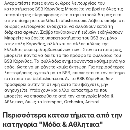
Αναρωτιέστε ποιες είναι οι ώρες λειτουργίας του
καταστήματος BSB Κόρινθος; Μπορείτε να βρείτε όλες τις
απαραίτητες πληροφορίες είτε στην ιστοσελίδα μας είτε
στην επίσημη ιστοσελίδα
bsbfashion.com
. Λάβετε υπόψη ότι
οι ώρες λειτουργίας ενδέχεται να αλλάξουν κατά τη
διάρκεια αργιών, Σαββατοκύριακων ή ειδικών εκδηλώσεων.
Μπορείτε να βρείτε υποκαταστήματα του BSB όχι μόνο
στην πόλη Κόρινθος, αλλά και σε άλλες πόλεις της
Ελλάδας συμπεριλαμβανομένων των . Στον ιστότοπό μας,
μπορείτε πάντα να δείτε το πιο πρόσφατο φυλλάδιο του
BSB Κόρινθος. Τα φυλλάδια ενημερώνονται καθημερινά για
εσάς, ώστε να μη χάνετε καμία έκπτωση. Για περισσότερες
λεπτομέρειες σχετικά με το BSB, επισκεφτείτε τον επίσημο
ιστότοπό του
bsbfashion.com
. Αν το BSB Κόρινθος δεν
προσφέρει αυτήν τη στιγμή αυτό που ψάχνετε, μην
ανησυχείτε. Υπάρχουν και άλλα καταστήματα που
μπορείτε να επισκεφθείτε από την κατηγορία
Μόδα &
Aθλητικα
, όπως τα
Intersport
,
Orchestra
,
Admiral
.
Περισσότερα καταστήματα από την
κατηγορία "Μόδα & Aθλητικα"